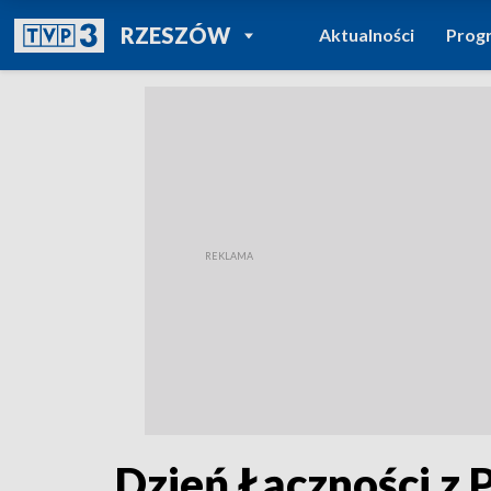
POWRÓT DO
RZESZÓW
Aktualności
Prog
TVP REGIONY
Dzień Łączności z 