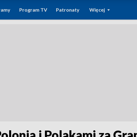
ramy
Program TV
Patronaty
Więcej
Polonią i Polakami za Gra