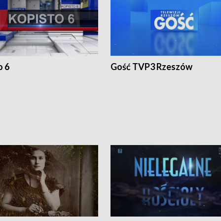
o 6
Gość TVP3 Rzeszów