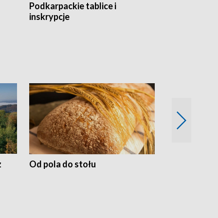
Podkarpackie tablice i
Szlakiem arc
inskrypcje
drewnianej
z
Od pola do stołu
50 lat ochro
przyrodnicz
Zachodnich