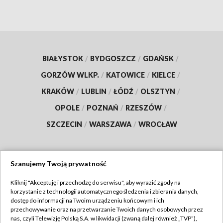
BIAŁYSTOK
/
BYDGOSZCZ
/
GDAŃSK
/
GORZÓW WLKP.
/
KATOWICE
/
KIELCE
/
KRAKÓW
/
LUBLIN
/
ŁÓDŹ
/
OLSZTYN
/
OPOLE
/
POZNAŃ
/
RZESZÓW
/
SZCZECIN
/
WARSZAWA
/
WROCŁAW
Szanujemy Twoją prywatność
Dołącz do nas:
Kliknij "Akceptuję i przechodzę do serwisu", aby wyrazić zgody na
korzystanie z technologii automatycznego śledzenia i zbierania danych,
TVP
dostęp do informacji na Twoim urządzeniu końcowym i ich
Abonament TVP
przechowywanie oraz na przetwarzanie Twoich danych osobowych przez
Regulamin TVP
nas, czyli Telewizję Polską S.A. w likwidacji (zwaną dalej również „TVP”),