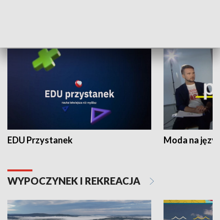
NAUKA I EDUKACJA
EDU Przystanek
Moda na język
WYPOCZYNEK I REKREACJA