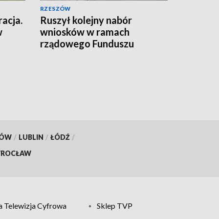
RZESZÓW
racja.
Ruszył kolejny nabór
w
wniosków w ramach
rządowego Funduszu
Rozwoju Dróg
KÓW
/
LUBLIN
/
ŁÓDŹ
/
ROCŁAW
 Telewizja Cyfrowa
Sklep TVP