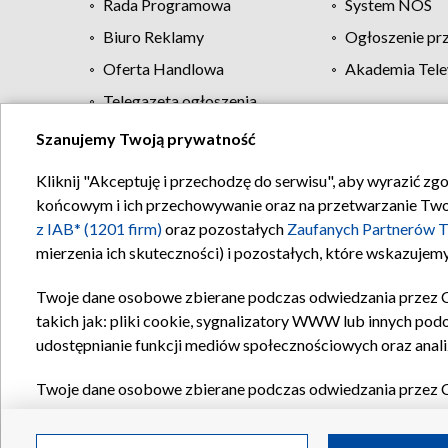
Rada Programowa
System NOS
Biuro Reklamy
Ogłoszenie pr
Oferta Handlowa
Akademia Tele
Telegazeta ogłoszenia
Szanujemy Twoją prywatność
Regulamin TVP
Kliknij "Akceptuję i przechodzę do serwisu", aby wyrazić zg
końcowym i ich przechowywanie oraz na przetwarzanie Twoich
z IAB* (1201 firm)
oraz pozostałych
Zaufanych Partnerów T
mierzenia ich skuteczności) i pozostałych, które wskazujemy
Twoje dane osobowe zbierane podczas odwiedzania przez 
takich jak: pliki cookie, sygnalizatory WWW lub innych pod
udostępnianie funkcji mediów społecznościowych oraz anali
Twoje dane osobowe zbierane podczas odwiedzania przez 
plików cookie, informacje o Twoich wyszukiwaniach w serwi
Partnerów TVP
dla realizacji następujących celów i funkc