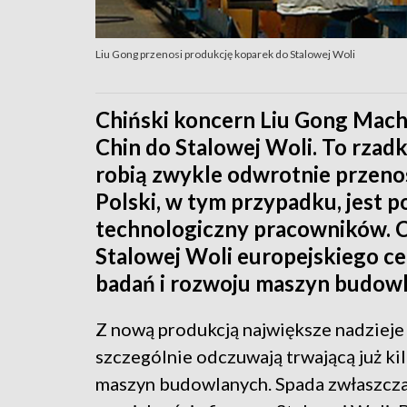
Liu Gong przenosi produkcję koparek do Stalowej Woli
Chiński koncern Liu Gong Mach
Chin do Stalowej Woli. To rzad
robią zwykle odwrotnie przenos
Polski, w tym przypadku, jest p
technologiczny pracowników. C
Stalowej Woli europejskiego cen
badań i rozwoju maszyn budow
Z nową produkcją największe nadzieje
szczególnie odczuwają trwającą już ki
maszyn budowlanych. Spada zwłaszcza p