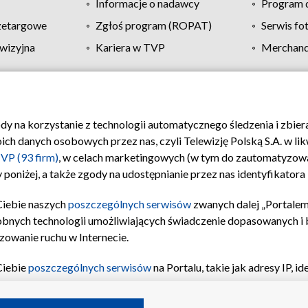
Informacje o nadawcy
Program d
zetargowe
Zgłoś program (ROPAT)
Serwis fo
wizyjna
Kariera w TVP
Merchandi
Polityka prywatności
Moje zgody
Pomoc
Biuro re
ody na korzystanie z technologii automatycznego śledzenia i zbie
 danych osobowych przez nas, czyli Telewizję Polską S.A. w likw
VP (93 firm)
, w celach marketingowych (w tym do zautomatyzow
 poniżej, a także zgody na udostępnianie przez nas identyfikator
Ciebie naszych
poszczególnych serwisów
zwanych dalej „Portalem
obnych technologii umożliwiających świadczenie dopasowanych i be
zowanie ruchu w Internecie.
Ciebie
poszczególnych serwisów
na Portalu, takie jak adresy IP, 
sach Portalu czy historia odwiedzin będą przetwarzane przez TV
ji: przechowywania informacji na urządzeniu lub dostęp do nich,
©2026 Telewizja Polska S.A. w likwidacji