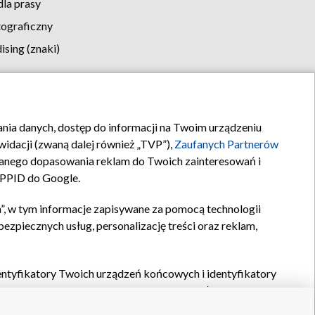
la prasy
tograficzny
sing (znaki)
klamy
Kontakt
rania danych, dostęp do informacji na Twoim urządzeniu
idacji (zwaną dalej również „TVP”),
Zaufanych Partnerów
anego dopasowania reklam do Twoich zainteresowań i
a PPID do Google.
”, w tym informacje zapisywane za pomocą technologii
zpiecznych usług, personalizację treści oraz reklam,
identyfikatory Twoich urządzeń końcowych i identyfikatory
P,
Zaufanych Partnerów z IAB
oraz pozostałych
Zaufanych
 wyboru podstawowych reklam, wyboru spersonalizowanych