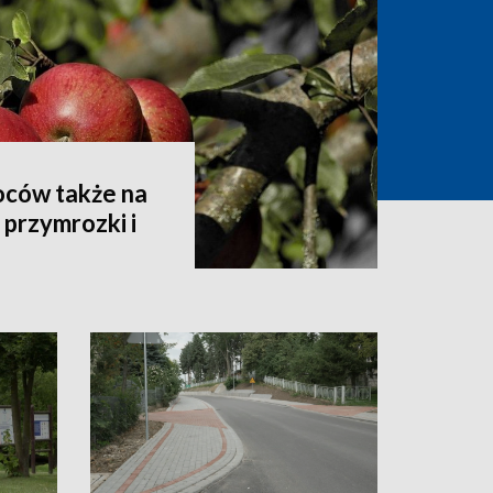
oców także na
przymrozki i