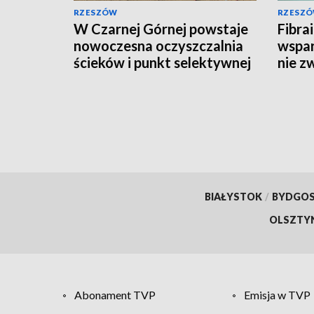
RZESZÓW
RZESZ
W Czarnej Górnej powstaje
Fibra
nowoczesna oczyszczalnia
wspar
ścieków i punkt selektywnej
nie z
zbiórki odpadów
BIAŁYSTOK
/
BYDGO
OLSZTY
Abonament TVP
Emisja w TVP