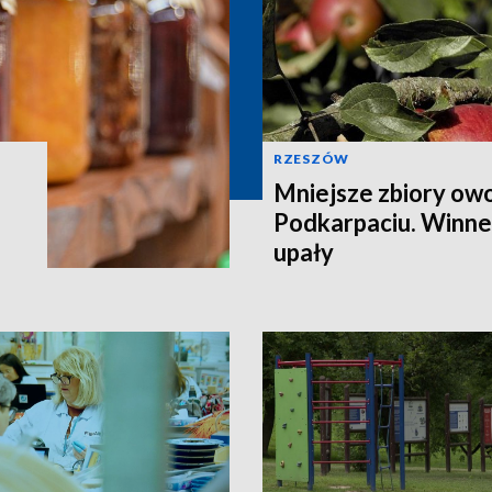
RZESZÓW
Mniejsze zbiory ow
Podkarpaciu. Winne 
upały