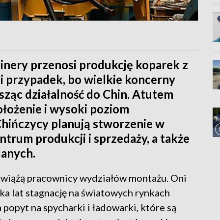
inery przenosi produkcję koparek z
ki przypadek, bo wielkie koncerny
ząc działalność do Chin. Atutem
ołożenie i wysoki poziom
hińczycy planują stworzenie w
trum produkcji i sprzedaży, a także
lanych.
 wiążą pracownicy wydziałów montażu. Oni
lka lat stagnację na światowych rynkach
opyt na spycharki i ładowarki, które są