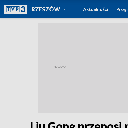
POWRÓT DO
RZESZÓW
Aktualności
Prog
TVP REGIONY
Liu Gong przenosi 