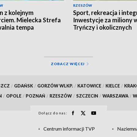
ÓW
RZESZÓW
in z kolejnym
Sport, rekreacja i integ
ciem. Mielecka Strefa
Inwestycje za miliony 
walnia tempa
Tryńczy i okolicznych
gminach
ZOBACZ WIĘCEJ
SZCZ
/
GDAŃSK
/
GORZÓW WLKP.
/
KATOWICE
/
KIELCE
/
KRA
N
/
OPOLE
/
POZNAŃ
/
RZESZÓW
/
SZCZECIN
/
WARSZAWA
/
W
Dołącz do nas:
Centrum informacji TVP
Naziemna