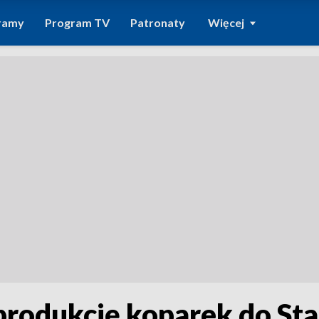
ramy
Program TV
Patronaty
Więcej
produkcję koparek do St