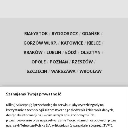
BIAŁYSTOK
/
BYDGOSZCZ
/
GDAŃSK
/
GORZÓW WLKP.
/
KATOWICE
/
KIELCE
/
KRAKÓW
/
LUBLIN
/
ŁÓDŹ
/
OLSZTYN
/
OPOLE
/
POZNAŃ
/
RZESZÓW
/
SZCZECIN
/
WARSZAWA
/
WROCŁAW
Szanujemy Twoją prywatność
Dołącz do nas:
Kliknij "Akceptuję i przechodzę do serwisu", aby wyrazić zgody na
korzystanie z technologii automatycznego śledzenia i zbierania danych,
TVP
dostęp do informacji na Twoim urządzeniu końcowym i ich
Abonament TVP
przechowywanie oraz na przetwarzanie Twoich danych osobowych przez
Regulamin TVP
nas, czyli Telewizję Polską S.A. w likwidacji (zwaną dalej również „TVP”),