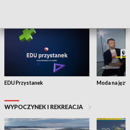
NAUKA I EDUKACJA
EDU Przystanek
Moda na język
WYPOCZYNEK I REKREACJA