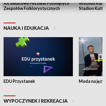
XX Światowy Festiwal Polonijnych
Wschód Kultur
Zespołów Folklorystycznych
Stadion Kultu
NAUKA I EDUKACJA
EDU Przystanek
Moda na język
WYPOCZYNEK I REKREACJA