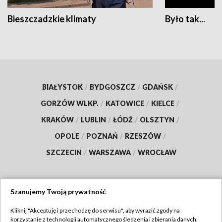
Bieszczadzkie klimaty
Było tak...
BIAŁYSTOK
/
BYDGOSZCZ
/
GDAŃSK
/
GORZÓW WLKP.
/
KATOWICE
/
KIELCE
/
KRAKÓW
/
LUBLIN
/
ŁÓDŹ
/
OLSZTYN
/
OPOLE
/
POZNAŃ
/
RZESZÓW
/
SZCZECIN
/
WARSZAWA
/
WROCŁAW
Szanujemy Twoją prywatność
Dołącz do nas:
Kliknij "Akceptuję i przechodzę do serwisu", aby wyrazić zgody na
korzystanie z technologii automatycznego śledzenia i zbierania danych,
TVP