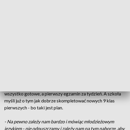
Stalowej Woli pożegnało dziś prawie 300 abiturientów -
uczniów aż 9 klas maturalnych.
- Zostawili tu kawałek serca, my też mam nadzieję
zostawiliśmy w nich trochę siebie i zawsze to jest żal gdy
przychodzi się rozstać po tych trzech latach.
Michał, Patryk i Kamil zgodnie przekonują, że to dla nich
ważny dzień, który na pewno zapamiętają. Choć teraz myślą
głównie o tym co przed nimi.
Świadectwa ukończenia szkoły średniej już są, ale teraz to
właśnie matura i jej wynik są najważniejsze. Do matur już
wszystko gotowe, a pierwszy egzamin za tydzień. A szkoła
myśli już o tym jak dobrze skompletować nowych 9 klas
pierwszych - bo taki jest plan.
- Na pewno zależy nam bardzo i mówiąc młodzieżowym
językiem - nie odpuszczamy i zależy nam na tym naborze, aby