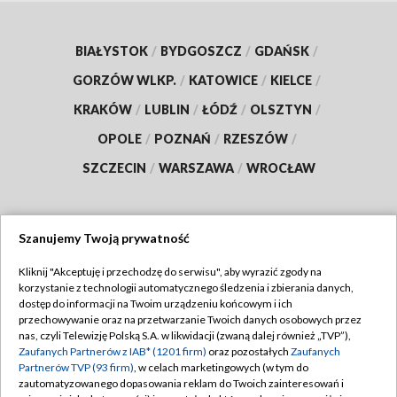
BIAŁYSTOK
/
BYDGOSZCZ
/
GDAŃSK
/
GORZÓW WLKP.
/
KATOWICE
/
KIELCE
/
KRAKÓW
/
LUBLIN
/
ŁÓDŹ
/
OLSZTYN
/
OPOLE
/
POZNAŃ
/
RZESZÓW
/
SZCZECIN
/
WARSZAWA
/
WROCŁAW
Szanujemy Twoją prywatność
Dołącz do nas:
Kliknij "Akceptuję i przechodzę do serwisu", aby wyrazić zgody na
korzystanie z technologii automatycznego śledzenia i zbierania danych,
TVP
dostęp do informacji na Twoim urządzeniu końcowym i ich
Abonament TVP
przechowywanie oraz na przetwarzanie Twoich danych osobowych przez
Regulamin TVP
nas, czyli Telewizję Polską S.A. w likwidacji (zwaną dalej również „TVP”),
Emisja w TVP
Polityka prywatności
Zaufanych Partnerów z IAB* (1201 firm)
oraz pozostałych
Zaufanych
Partnerów TVP (93 firm)
, w celach marketingowych (w tym do
Centrum informacji TVP
Moje zgody
zautomatyzowanego dopasowania reklam do Twoich zainteresowań i