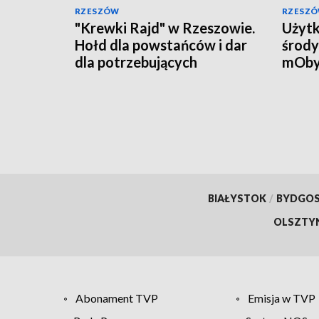
RZESZÓW
RZESZ
"Krewki Rajd" w Rzeszowie.
Użytk
Hołd dla powstańców i dar
środy
dla potrzebujących
mOby
przyw
doku
BIAŁYSTOK
/
BYDGO
OLSZTY
Abonament TVP
Emisja w TVP