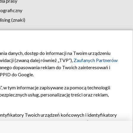
la prasy
tograficzny
sing (znaki)
klamy
Kontakt
rania danych, dostęp do informacji na Twoim urządzeniu
idacji (zwaną dalej również „TVP”),
Zaufanych Partnerów
anego dopasowania reklam do Twoich zainteresowań i
a PPID do Google.
”, w tym informacje zapisywane za pomocą technologii
zpiecznych usług, personalizację treści oraz reklam,
identyfikatory Twoich urządzeń końcowych i identyfikatory
P,
Zaufanych Partnerów z IAB
oraz pozostałych
Zaufanych
 wyboru podstawowych reklam, wyboru spersonalizowanych