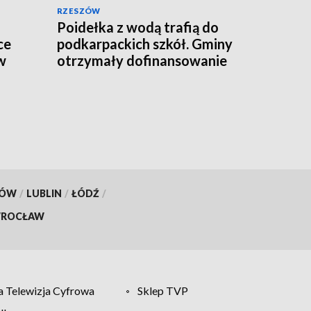
RZESZÓW
Poidełka z wodą trafią do
ce
podkarpackich szkół. Gminy
w
otrzymały dofinansowanie
KÓW
/
LUBLIN
/
ŁÓDŹ
/
ROCŁAW
 Telewizja Cyfrowa
Sklep TVP