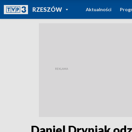
POWRÓT DO
RZESZÓW
Aktualności
Prog
TVP REGIONY
Daniel Dryniak odz