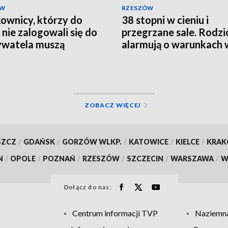
ÓW
RZESZÓW
ownicy, którzy do
38 stopni w cieniu i
 nie zalogowali się do
przegrzane sale. Rodzi
watela muszą
alarmują o warunkach 
rócić ważność
szpitalu
mentów
ZOBACZ WIĘCEJ
SZCZ
/
GDAŃSK
/
GORZÓW WLKP.
/
KATOWICE
/
KIELCE
/
KRA
N
/
OPOLE
/
POZNAŃ
/
RZESZÓW
/
SZCZECIN
/
WARSZAWA
/
W
Dołącz do nas:
Centrum informacji TVP
Naziemna