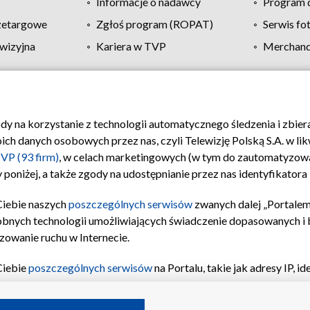
Informacje o nadawcy
Program d
zetargowe
Zgłoś program (ROPAT)
Serwis fo
wizyjna
Kariera w TVP
Merchandi
Polityka prywatności
Moje zgody
Pomoc
Biuro re
ody na korzystanie z technologii automatycznego śledzenia i zbie
 danych osobowych przez nas, czyli Telewizję Polską S.A. w likw
VP (93 firm)
, w celach marketingowych (w tym do zautomatyzow
 poniżej, a także zgody na udostępnianie przez nas identyfikator
Ciebie naszych
poszczególnych serwisów
zwanych dalej „Portalem
obnych technologii umożliwiających świadczenie dopasowanych i be
zowanie ruchu w Internecie.
Ciebie
poszczególnych serwisów
na Portalu, takie jak adresy IP, 
sach Portalu czy historia odwiedzin będą przetwarzane przez TV
ji: przechowywania informacji na urządzeniu lub dostęp do nich,
©2026 Telewizja Polska S.A. w likwidacji