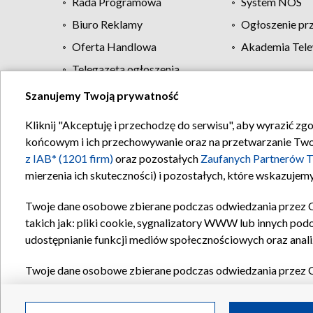
Rada Programowa
System NOS
Biuro Reklamy
Ogłoszenie pr
Oferta Handlowa
Akademia Tele
Telegazeta ogłoszenia
Szanujemy Twoją prywatność
Regulamin TVP
Kliknij "Akceptuję i przechodzę do serwisu", aby wyrazić zg
końcowym i ich przechowywanie oraz na przetwarzanie Twoich
z IAB* (1201 firm)
oraz pozostałych
Zaufanych Partnerów T
mierzenia ich skuteczności) i pozostałych, które wskazujemy
Twoje dane osobowe zbierane podczas odwiedzania przez 
takich jak: pliki cookie, sygnalizatory WWW lub innych pod
udostępnianie funkcji mediów społecznościowych oraz anali
Twoje dane osobowe zbierane podczas odwiedzania przez 
plików cookie, informacje o Twoich wyszukiwaniach w serwi
Partnerów TVP
dla realizacji następujących celów i funkc