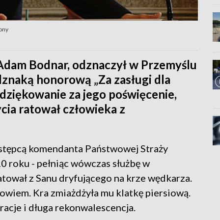
zony
Adam Bodnar, odznaczył w Przemyślu
dznaką honorową „Za zasługi dla
dziękowanie za jego poświęcenie,
cia ratował człowieka z
zastępcą komendanta Państwowej Straży
0 roku - pełniąc wówczas służbę w
tował z Sanu dryfującego na krze wędkarza.
rowiem. Kra zmiażdżyła mu klatkę piersiową.
acje i długa rekonwalescencja.