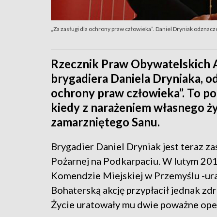
„Za zasługi dla ochrony praw człowieka”. Daniel Dryniak odznac
Rzecznik Praw Obywatelskich 
brygadiera Daniela Dryniaka, o
ochrony praw człowieka”. To po
kiedy z narażeniem własnego ży
zamarzniętego Sanu.
Brygadier Daniel Dryniak jest teraz 
Pożarnej na Podkarpaciu. W lutym 201
Komendzie Miejskiej w Przemyślu -ura
Bohaterską akcję przypłacił jednak zd
Życie uratowały mu dwie poważne oper