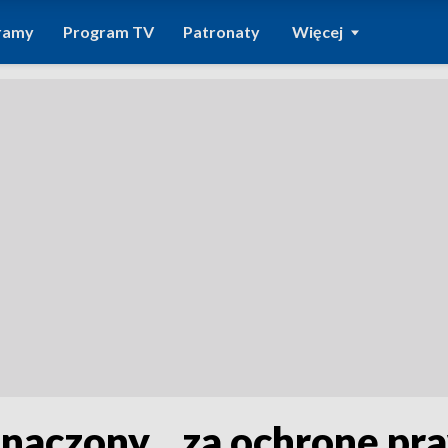
ramy
Program TV
Patronaty
Więcej
naczony... za ochronę pr