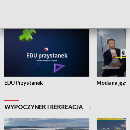
NAUKA I EDUKACJA
EDU Przystanek
Moda na język
WYPOCZYNEK I REKREACJA