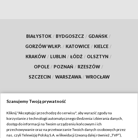
BIAŁYSTOK
/
BYDGOSZCZ
/
GDAŃSK
/
GORZÓW WLKP.
/
KATOWICE
/
KIELCE
/
KRAKÓW
/
LUBLIN
/
ŁÓDŹ
/
OLSZTYN
/
OPOLE
/
POZNAŃ
/
RZESZÓW
/
SZCZECIN
/
WARSZAWA
/
WROCŁAW
Szanujemy Twoją prywatność
Dołącz do nas:
Kliknij "Akceptuję i przechodzę do serwisu", aby wyrazić zgody na
korzystanie z technologii automatycznego śledzenia i zbierania danych,
TVP
dostęp do informacji na Twoim urządzeniu końcowym i ich
Abonament TVP
przechowywanie oraz na przetwarzanie Twoich danych osobowych przez
Regulamin TVP
nas, czyli Telewizję Polską S.A. w likwidacji (zwaną dalej również „TVP”),