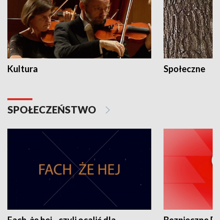
Kultura
Społeczne
SPOŁECZEŃSTWO
Fach, że hej - czyli ocalić dla
Bezpieczne P