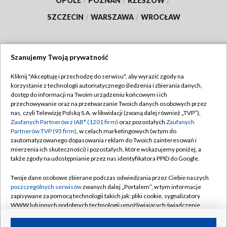
OPOLE
/
POZNAŃ
/
RZESZÓW
/
SZCZECIN
/
WARSZAWA
/
WROCŁAW
Szanujemy Twoją prywatność
Dołącz do nas:
Kliknij "Akceptuję i przechodzę do serwisu", aby wyrazić zgody na
korzystanie z technologii automatycznego śledzenia i zbierania danych,
TVP
dostęp do informacji na Twoim urządzeniu końcowym i ich
Abonament TVP
przechowywanie oraz na przetwarzanie Twoich danych osobowych przez
Regulamin TVP
nas, czyli Telewizję Polską S.A. w likwidacji (zwaną dalej również „TVP”),
Emisja w TVP
Polityka prywatności
Zaufanych Partnerów z IAB* (1201 firm)
oraz pozostałych
Zaufanych
Partnerów TVP (93 firm)
, w celach marketingowych (w tym do
Centrum informacji TVP
Moje zgody
zautomatyzowanego dopasowania reklam do Twoich zainteresowań i
mierzenia ich skuteczności) i pozostałych, które wskazujemy poniżej, a
Naziemna Telewizja Cyfrowa
Pomoc
także zgody na udostępnianie przez nas identyfikatora PPID do Google.
Sklep TVP
Biuro reklamy
Twoje dane osobowe zbierane podczas odwiedzania przez Ciebie naszych
Rada Programowa
Kontakt
poszczególnych serwisów
zwanych dalej „Portalem”, w tym informacje
zapisywane za pomocą technologii takich jak: pliki cookie, sygnalizatory
System NOS
WWW lub innych podobnych technologii umożliwiających świadczenie
dopasowanych i bezpiecznych usług, personalizację treści oraz reklam,
Informacje o nadawcy
Kanały
udostępnianie funkcji mediów społecznościowych oraz analizowanie