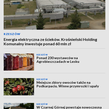
RZESZÓW
Energia elektryczna ze ścieków. Krośnieński Holding
Komunalny inwestuje ponad 60 mln zł
RZESZÓW
Ponad 230 wystawców na
Agrobieszczadach w Lesku
RZESZÓW
Mniejsze zbiory owoców także na
Podkarpaciu. Winne przymrozki i upały
RZESZÓW
W Czarnej Górnej powstaje nowoczesna