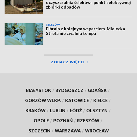
oczyszczalnia ścieków i punkt selektywnej
zbiórki odpadów
RZESZÓW
Fibrain z kolejnym wsparciem. Mielecka
Strefa nie zwalnia tempa
ZOBACZ WIĘCEJ
BIAŁYSTOK
/
BYDGOSZCZ
/
GDAŃSK
/
GORZÓW WLKP.
/
KATOWICE
/
KIELCE
/
KRAKÓW
/
LUBLIN
/
ŁÓDŹ
/
OLSZTYN
/
OPOLE
/
POZNAŃ
/
RZESZÓW
/
SZCZECIN
/
WARSZAWA
/
WROCŁAW