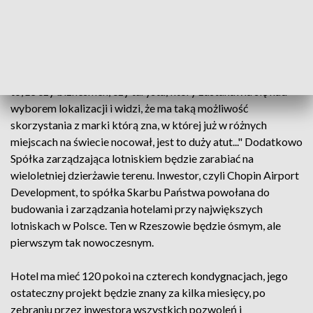
Wystawienniczo-Kongresowego nowoczesny hotel
powstanie na ponad półtorahektarowej działce, należącej do
Spółki Lotniskowej Rzeszów-Jasionka. Michał Tabisz -
prezes Spółki Lotniskowej Rzeszów-Jasionka: "...Posiadając
tak znaną markę, jaką jest Holiday Inn, zwiększamy szansę na
to, że czy biznesmen, czy turysta, który zastanawia się nad
wyborem lokalizacji i widzi, że ma taką możliwość
skorzystania z marki którą zna, w której już w różnych
miejscach na świecie nocował, jest to duży atut..." Dodatkowo
Spółka zarządzająca lotniskiem będzie zarabiać na
wieloletniej dzierżawie terenu. Inwestor, czyli Chopin Airport
Development, to spółka Skarbu Państwa powołana do
budowania i zarządzania hotelami przy największych
lotniskach w Polsce. Ten w Rzeszowie będzie ósmym, ale
pierwszym tak nowoczesnym.
Hotel ma mieć 120 pokoi na czterech kondygnacjach, jego
ostateczny projekt będzie znany za kilka miesięcy, po
zebraniu przez inwestora wszystkich pozwoleń i