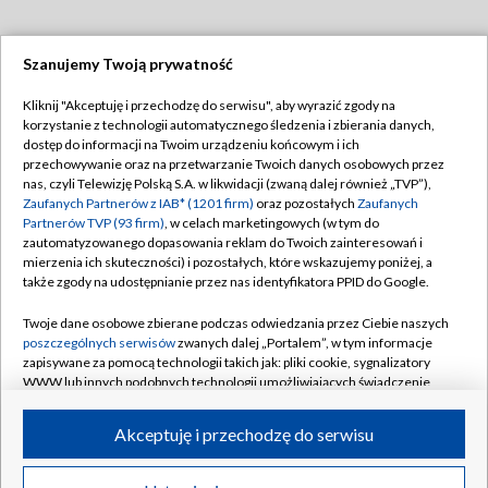
Szanujemy Twoją prywatność
Dołącz do nas:
Kliknij "Akceptuję i przechodzę do serwisu", aby wyrazić zgody na
korzystanie z technologii automatycznego śledzenia i zbierania danych,
TVP
dostęp do informacji na Twoim urządzeniu końcowym i ich
Abonament TVP
przechowywanie oraz na przetwarzanie Twoich danych osobowych przez
Regulamin TVP
nas, czyli Telewizję Polską S.A. w likwidacji (zwaną dalej również „TVP”),
Emisja w TVP
Polityka prywatności
Zaufanych Partnerów z IAB* (1201 firm)
oraz pozostałych
Zaufanych
Partnerów TVP (93 firm)
, w celach marketingowych (w tym do
Centrum informacji TVP
Moje zgody
zautomatyzowanego dopasowania reklam do Twoich zainteresowań i
mierzenia ich skuteczności) i pozostałych, które wskazujemy poniżej, a
Naziemna Telewizja Cyfrowa
Pomoc
także zgody na udostępnianie przez nas identyfikatora PPID do Google.
Sklep TVP
Biuro reklamy
Twoje dane osobowe zbierane podczas odwiedzania przez Ciebie naszych
Rada Programowa
Kontakt
poszczególnych serwisów
zwanych dalej „Portalem”, w tym informacje
zapisywane za pomocą technologii takich jak: pliki cookie, sygnalizatory
System NOS
WWW lub innych podobnych technologii umożliwiających świadczenie
dopasowanych i bezpiecznych usług, personalizację treści oraz reklam,
Informacje o nadawcy
Kanały
udostępnianie funkcji mediów społecznościowych oraz analizowanie
Akceptuję i przechodzę do serwisu
ruchu w Internecie.
Program dla prasy
©2026 Telewizja Polska S.A. w likwidacji
Biuro Reklamy
Twoje dane osobowe zbierane podczas odwiedzania przez Ciebie