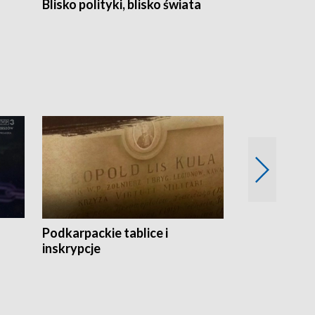
Blisko polityki, blisko świata
Popołudnie 
Podkarpackie tablice i
Szlakiem arc
inskrypcje
drewnianej