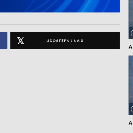
UDOSTĘPNIJ NA X
A
A