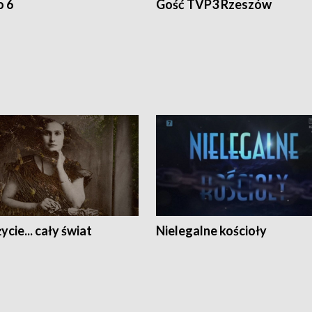
o 6
Gość TVP3 Rzeszów
ycie... cały świat
Nielegalne kościoły