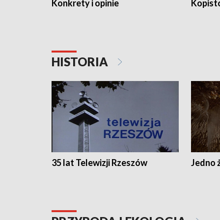
Konkrety i opinie
Kopist
HISTORIA
35 lat Telewizji Rzeszów
Jedno ż