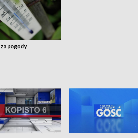
za pogody