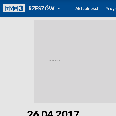
POWRÓT DO
RZESZÓW
Aktualności
Prog
TVP REGIONY
26.04.2017