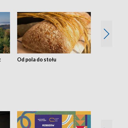
z
Od pola do stołu
50 lat ochro
przyrodnicz
Zachodnich