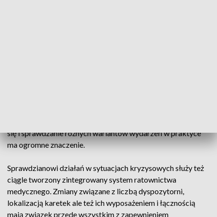
bezpieczeństwem są nie tylko klęski żywiołowe. Ale też
masowe imprezy i duże wydarzenia jak choćby
ubiegłoroczne Światowe Dni Młodzieży. Podczas tzw.
Diecezjalnych Dni na Podkarpaciu przebywało ponad 3,5
tysiąca osób. Potem wszyscy pojechali do Krakowa, a z nimi
tysiące pielgrzymów także zza wschodniej granicy. To był
wielki sprawdzian z zarządzania bezpieczeństwem.
Wszystko się udało, a pomogły w tym między innymi
wcześniej opracowane procedury i wspólne ćwiczenia służb.
Zdaniem specjalistów od bezpieczeństwa takie docieranie
się i sprawdzanie różnych wariantów wydarzeń w praktyce
ma ogromne znaczenie.
Sprawdzianowi działań w sytuacjach kryzysowych służy też
ciągle tworzony zintegrowany system ratownictwa
medycznego. Zmiany związane z liczbą dyspozytorni,
lokalizacją karetek ale też ich wyposażeniem i łącznością
mają związek przede wszystkim z zapewnieniem