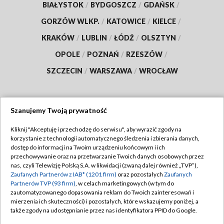
BIAŁYSTOK
/
BYDGOSZCZ
/
GDAŃSK
/
GORZÓW WLKP.
/
KATOWICE
/
KIELCE
/
KRAKÓW
/
LUBLIN
/
ŁÓDŹ
/
OLSZTYN
/
OPOLE
/
POZNAŃ
/
RZESZÓW
/
SZCZECIN
/
WARSZAWA
/
WROCŁAW
Szanujemy Twoją prywatność
Dołącz do nas:
Kliknij "Akceptuję i przechodzę do serwisu", aby wyrazić zgody na
korzystanie z technologii automatycznego śledzenia i zbierania danych,
TVP
dostęp do informacji na Twoim urządzeniu końcowym i ich
Abonament TVP
przechowywanie oraz na przetwarzanie Twoich danych osobowych przez
Regulamin TVP
nas, czyli Telewizję Polską S.A. w likwidacji (zwaną dalej również „TVP”),
Emisja w TVP
Polityka prywatności
Zaufanych Partnerów z IAB* (1201 firm)
oraz pozostałych
Zaufanych
Partnerów TVP (93 firm)
, w celach marketingowych (w tym do
Centrum informacji TVP
Moje zgody
zautomatyzowanego dopasowania reklam do Twoich zainteresowań i
mierzenia ich skuteczności) i pozostałych, które wskazujemy poniżej, a
Naziemna Telewizja Cyfrowa
Pomoc
także zgody na udostępnianie przez nas identyfikatora PPID do Google.
Sklep TVP
Biuro reklamy