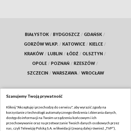
BIAŁYSTOK
/
BYDGOSZCZ
/
GDAŃSK
/
GORZÓW WLKP.
/
KATOWICE
/
KIELCE
/
KRAKÓW
/
LUBLIN
/
ŁÓDŹ
/
OLSZTYN
/
OPOLE
/
POZNAŃ
/
RZESZÓW
/
SZCZECIN
/
WARSZAWA
/
WROCŁAW
Szanujemy Twoją prywatność
Dołącz do nas:
Kliknij "Akceptuję i przechodzę do serwisu", aby wyrazić zgody na
korzystanie z technologii automatycznego śledzenia i zbierania danych,
TVP
dostęp do informacji na Twoim urządzeniu końcowym i ich
Abonament TVP
przechowywanie oraz na przetwarzanie Twoich danych osobowych przez
Regulamin TVP
nas, czyli Telewizję Polską S.A. w likwidacji (zwaną dalej również „TVP”),