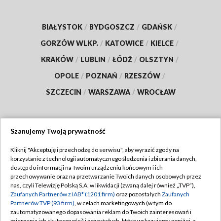
BIAŁYSTOK
/
BYDGOSZCZ
/
GDAŃSK
/
GORZÓW WLKP.
/
KATOWICE
/
KIELCE
/
KRAKÓW
/
LUBLIN
/
ŁÓDŹ
/
OLSZTYN
/
OPOLE
/
POZNAŃ
/
RZESZÓW
/
SZCZECIN
/
WARSZAWA
/
WROCŁAW
Szanujemy Twoją prywatność
Dołącz do nas:
Kliknij "Akceptuję i przechodzę do serwisu", aby wyrazić zgody na
korzystanie z technologii automatycznego śledzenia i zbierania danych,
TVP
dostęp do informacji na Twoim urządzeniu końcowym i ich
Abonament TVP
przechowywanie oraz na przetwarzanie Twoich danych osobowych przez
Regulamin TVP
nas, czyli Telewizję Polską S.A. w likwidacji (zwaną dalej również „TVP”),
Emisja w TVP
Polityka prywatności
Zaufanych Partnerów z IAB* (1201 firm)
oraz pozostałych
Zaufanych
Partnerów TVP (93 firm)
, w celach marketingowych (w tym do
Centrum informacji TVP
Moje zgody
zautomatyzowanego dopasowania reklam do Twoich zainteresowań i
mierzenia ich skuteczności) i pozostałych, które wskazujemy poniżej, a