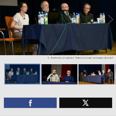
1. Konferencja naukowa "Syberia oczami zesłanego dziecka"