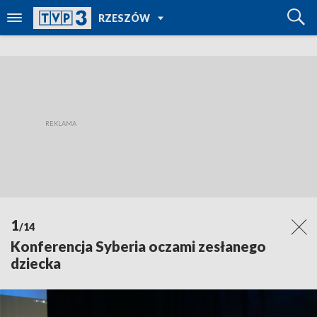
POWRÓT DO
RZESZÓW
TVP REGIONY
1
/14
Konferencja Syberia oczami zesłanego
dziecka