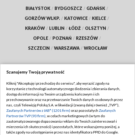
BIAŁYSTOK
/
BYDGOSZCZ
/
GDAŃSK
/
GORZÓW WLKP.
/
KATOWICE
/
KIELCE
/
KRAKÓW
/
LUBLIN
/
ŁÓDŹ
/
OLSZTYN
/
OPOLE
/
POZNAŃ
/
RZESZÓW
/
SZCZECIN
/
WARSZAWA
/
WROCŁAW
Szanujemy Twoją prywatność
Dołącz do nas:
Kliknij "Akceptuję i przechodzę do serwisu", aby wyrazić zgody na
korzystanie z technologii automatycznego śledzenia i zbierania danych,
TVP
dostęp do informacji na Twoim urządzeniu końcowym i ich
Abonament TVP
przechowywanie oraz na przetwarzanie Twoich danych osobowych przez
Regulamin TVP
nas, czyli Telewizję Polską S.A. w likwidacji (zwaną dalej również „TVP”),
Emisja w TVP
Polityka prywatności
Zaufanych Partnerów z IAB* (1201 firm)
oraz pozostałych
Zaufanych
Partnerów TVP (93 firm)
, w celach marketingowych (w tym do
Centrum informacji TVP
Moje zgody
zautomatyzowanego dopasowania reklam do Twoich zainteresowań i
mierzenia ich skuteczności) i pozostałych, które wskazujemy poniżej, a
Naziemna Telewizja Cyfrowa
Pomoc
także zgody na udostępnianie przez nas identyfikatora PPID do Google.