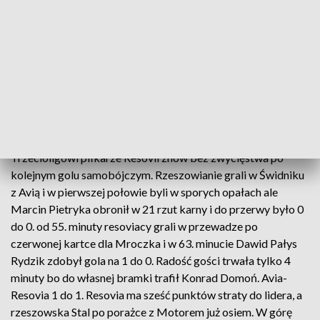
Bolesna porażka stalowowolskiej Stali
Trzecioligowi piłkarze Resovii znów bez zwycięstwa po
kolejnym golu samobójczym. Rzeszowianie grali w Świdniku
z Avią i w pierwszej połowie byli w sporych opałach ale
Marcin Pietryka obronił w 21 rzut karny i do przerwy było 0
do 0. od 55. minuty resoviacy grali w przewadze po
czerwonej kartce dla Mroczka i w 63. minucie Dawid Pałys
Rydzik zdobył gola na 1 do 0. Radość gości trwała tylko 4
minuty bo do własnej bramki trafił Konrad Domoń. Avia-
Resovia 1 do 1. Resovia ma sześć punktów straty do lidera, a
rzeszowska Stal po porażce z Motorem już osiem. W górę