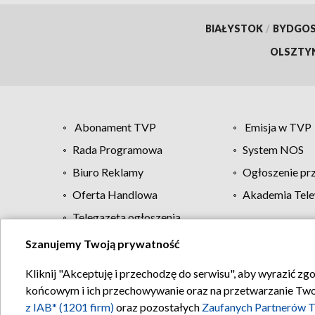
BIAŁYSTOK
/
BYDGO
OLSZTY
Abonament TVP
Emisja w TVP
Rada Programowa
System NOS
Biuro Reklamy
Ogłoszenie pr
Oferta Handlowa
Akademia Tele
Telegazeta ogłoszenia
Szanujemy Twoją prywatność
Regulamin TVP
Kliknij "Akceptuję i przechodzę do serwisu", aby wyrazić zg
końcowym i ich przechowywanie oraz na przetwarzanie Twoich
z IAB* (1201 firm)
oraz pozostałych
Zaufanych Partnerów T