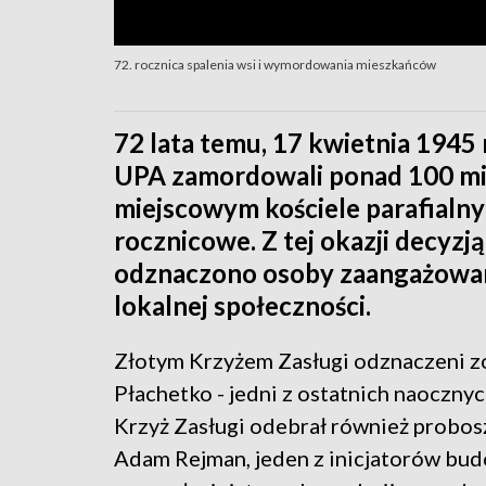
72. rocznica spalenia wsi i wymordowania mieszkańców
72 lata temu, 17 kwietnia 1945 
UPA zamordowali ponad 100 mi
miejscowym kościele parafialn
rocznicowe. Z tej okazji decyzj
odznaczono osoby zaangażowane 
lokalnej społeczności.
Złotym Krzyżem Zasługi odznaczeni zo
Płachetko - jedni z ostatnich naoczny
Krzyż Zasługi odebrał również probosz
Adam Rejman, jeden z inicjatorów bud