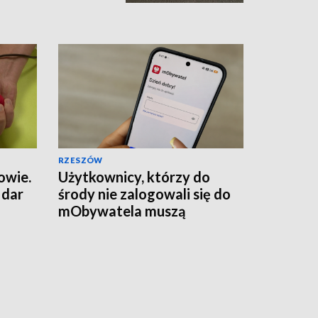
RZESZÓW
owie.
Użytkownicy, którzy do
 dar
środy nie zalogowali się do
mObywatela muszą
przywrócić ważność
dokumentów