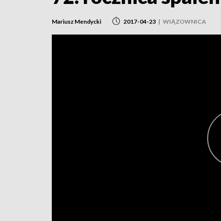
Mariusz Mendycki
2017-04-23
|
WIĄZOWNICA