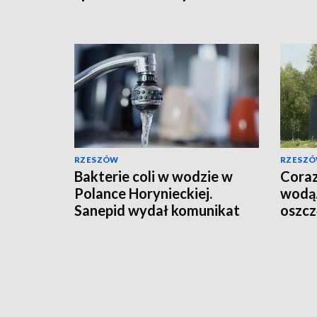
RZESZÓW
RZESZ
Bakterie coli w wodzie w
Coraz
Polance Horynieckiej.
wodą.
Sanepid wydał komunikat
oszcz