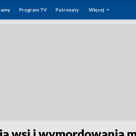
ramy
Program TV
Patronaty
Więcej
enia wsi i wymordowania