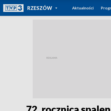
POWRÓT DO
RZESZÓW
Aktualności
Prog
TVP REGIONY
72. rocznica spal