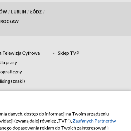
KÓW
/
LUBLIN
/
ŁÓDŹ
/
ROCŁAW
 Telewizja Cyfrowa
Sklep TVP
la prasy
tograficzny
sing (znaki)
klamy
Kontakt
rania danych, dostęp do informacji na Twoim urządzeniu
idacji (zwaną dalej również „TVP”),
Zaufanych Partnerów
anego dopasowania reklam do Twoich zainteresowań i