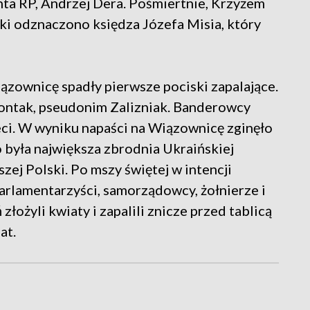
nta RP, Andrzej Dera. Pośmiertnie, Krzyżem
i odznaczono księdza Józefa Misia, który
ązownicę spadły pierwsze pociski zapalające.
ontak, pseudonim Zalizniak. Banderowcy
eci. W wyniku napaści na Wiązownicę zginęło
 była największa zbrodnia Ukraińskiej
zej Polski. Po mszy świętej w intencji
rlamentarzyści, samorządowcy, żołnierze i
łożyli kwiaty i zapalili znicze przed tablicą
at.