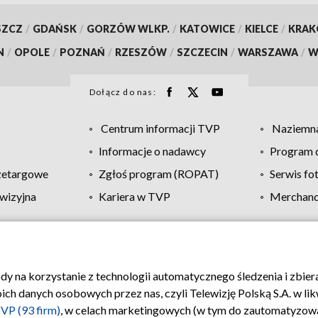
SZCZ
/
GDAŃSK
/
GORZÓW WLKP.
/
KATOWICE
/
KIELCE
/
KRA
N
/
OPOLE
/
POZNAŃ
/
RZESZÓW
/
SZCZECIN
/
WARSZAWA
/
W
Dołącz do nas:
Centrum informacji TVP
Naziemna
Informacje o nadawcy
Program d
zetargowe
Zgłoś program (ROPAT)
Serwis fo
wizyjna
Kariera w TVP
Merchandi
Polityka prywatności
Moje zgody
Pomoc
Biuro re
ody na korzystanie z technologii automatycznego śledzenia i zbie
 danych osobowych przez nas, czyli Telewizję Polską S.A. w likw
VP (93 firm)
, w celach marketingowych (w tym do zautomatyzow