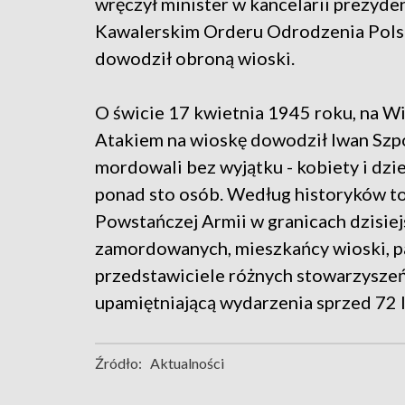
wręczył minister w kancelarii prezyde
Kawalerskim Orderu Odrodzenia Polsk
dowodził obroną wioski.
O świcie 17 kwietnia 1945 roku, na Wi
Atakiem na wioskę dowodził Iwan Szp
mordowali bez wyjątku - kobiety i dzi
ponad sto osób. Według historyków to
Powstańczej Armii w granicach dzisiejs
zamordowanych, mieszkańcy wioski, pa
przedstawiciele różnych stowarzyszeń z
upamiętniającą wydarzenia sprzed 72 l
Źródło:
Aktualności