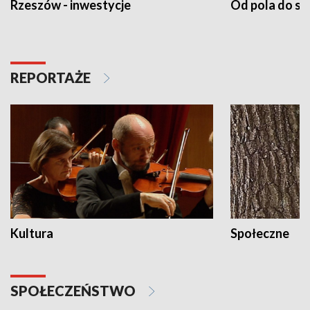
Rzeszów - inwestycje
Od pola do st
REPORTAŻE
Kultura
Społeczne
SPOŁECZEŃSTWO