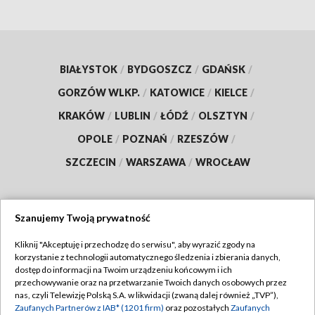
BIAŁYSTOK
/
BYDGOSZCZ
/
GDAŃSK
/
GORZÓW WLKP.
/
KATOWICE
/
KIELCE
/
KRAKÓW
/
LUBLIN
/
ŁÓDŹ
/
OLSZTYN
/
OPOLE
/
POZNAŃ
/
RZESZÓW
/
SZCZECIN
/
WARSZAWA
/
WROCŁAW
Szanujemy Twoją prywatność
Dołącz do nas:
Kliknij "Akceptuję i przechodzę do serwisu", aby wyrazić zgody na
korzystanie z technologii automatycznego śledzenia i zbierania danych,
TVP
dostęp do informacji na Twoim urządzeniu końcowym i ich
Abonament TVP
przechowywanie oraz na przetwarzanie Twoich danych osobowych przez
Regulamin TVP
nas, czyli Telewizję Polską S.A. w likwidacji (zwaną dalej również „TVP”),
Emisja w TVP
Polityka prywatności
Zaufanych Partnerów z IAB* (1201 firm)
oraz pozostałych
Zaufanych