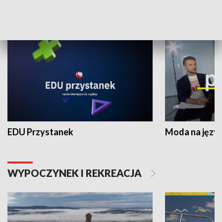
NAUKA I EDUKACJA
EDU Przystanek
Moda na język
WYPOCZYNEK I REKREACJA