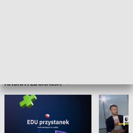
XX Światowy Festiwal Polonijnych
Wschód Kultur
Zespołów Folklorystycznych
Stadion Kultu
NAUKA I EDUKACJA