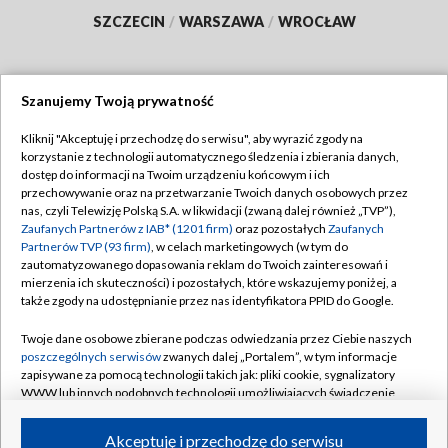
SZCZECIN
/
WARSZAWA
/
WROCŁAW
Szanujemy Twoją prywatność
Dołącz do nas:
Kliknij "Akceptuję i przechodzę do serwisu", aby wyrazić zgody na
korzystanie z technologii automatycznego śledzenia i zbierania danych,
TVP
dostęp do informacji na Twoim urządzeniu końcowym i ich
Abonament TVP
przechowywanie oraz na przetwarzanie Twoich danych osobowych przez
Regulamin TVP
nas, czyli Telewizję Polską S.A. w likwidacji (zwaną dalej również „TVP”),
Emisja w TVP
Polityka prywatności
Zaufanych Partnerów z IAB* (1201 firm)
oraz pozostałych
Zaufanych
Partnerów TVP (93 firm)
, w celach marketingowych (w tym do
Centrum informacji TVP
Moje zgody
zautomatyzowanego dopasowania reklam do Twoich zainteresowań i
mierzenia ich skuteczności) i pozostałych, które wskazujemy poniżej, a
Naziemna Telewizja Cyfrowa
Pomoc
także zgody na udostępnianie przez nas identyfikatora PPID do Google.
Sklep TVP
Biuro reklamy
Twoje dane osobowe zbierane podczas odwiedzania przez Ciebie naszych
Rada Programowa
Kontakt
poszczególnych serwisów
zwanych dalej „Portalem”, w tym informacje
zapisywane za pomocą technologii takich jak: pliki cookie, sygnalizatory
System NOS
WWW lub innych podobnych technologii umożliwiających świadczenie
dopasowanych i bezpiecznych usług, personalizację treści oraz reklam,
Informacje o nadawcy
Kanały
udostępnianie funkcji mediów społecznościowych oraz analizowanie
Akceptuję i przechodzę do serwisu
ruchu w Internecie.