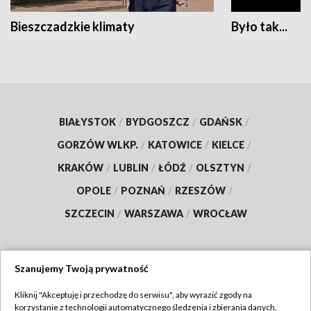
Bieszczadzkie klimaty
Było tak...
BIAŁYSTOK
/
BYDGOSZCZ
/
GDAŃSK
/
GORZÓW WLKP.
/
KATOWICE
/
KIELCE
/
KRAKÓW
/
LUBLIN
/
ŁÓDŹ
/
OLSZTYN
/
OPOLE
/
POZNAŃ
/
RZESZÓW
/
SZCZECIN
/
WARSZAWA
/
WROCŁAW
Szanujemy Twoją prywatność
Dołącz do nas:
Kliknij "Akceptuję i przechodzę do serwisu", aby wyrazić zgody na
korzystanie z technologii automatycznego śledzenia i zbierania danych,
TVP