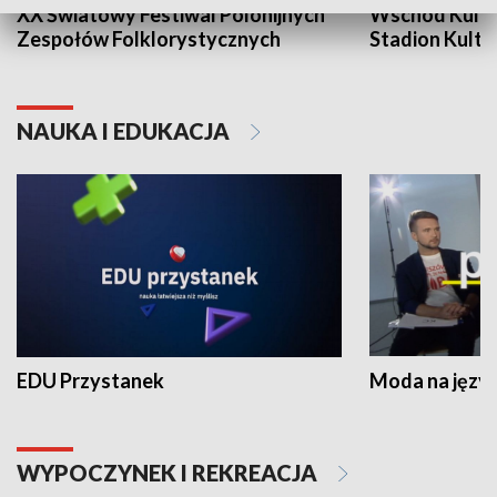
XX Światowy Festiwal Polonijnych
Wschód Kultur
Zespołów Folklorystycznych
Stadion Kultu
NAUKA I EDUKACJA
EDU Przystanek
Moda na język
WYPOCZYNEK I REKREACJA