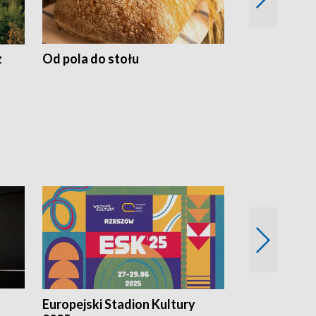
z
Od pola do stołu
50 lat ochro
przyrodnicz
Zachodnich
Europejski Stadion Kultury
Magazyn Kul