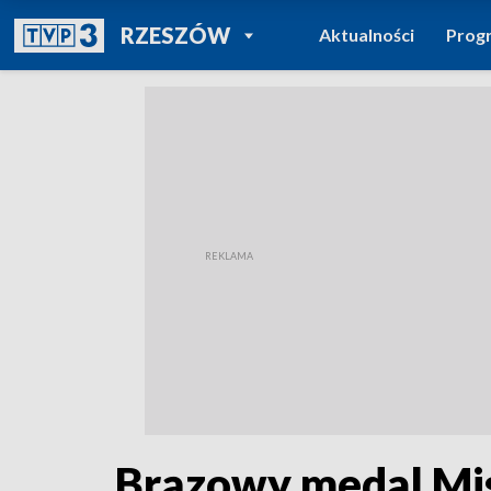
POWRÓT DO
RZESZÓW
Aktualności
Prog
TVP REGIONY
Brązowy medal Mis