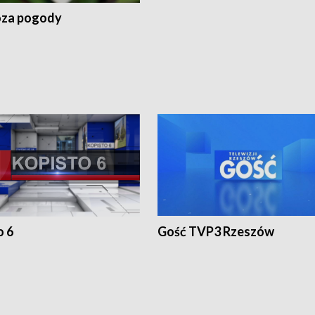
za pogody
o 6
Gość TVP3 Rzeszów