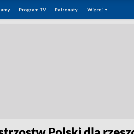
ramy
Program TV
Patronaty
Więcej
trzostw Polski dla rzesz