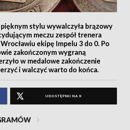
 pięknym stylu wywalczyła brązowy
cydującym meczu zespół trenera
Wrocławiu ekipę Impelu 3 do 0. Po
owie zakończonym wygraną
ierzyło w medalowe zakończenie
erzyć i walczyć warto do końca.
UDOSTĘPNIJ NA X
OGRAMÓW