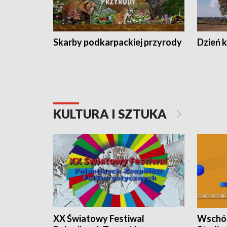
Skarby podkarpackiej przyrody
Dzień 
KULTURA I SZTUKA
XX Światowy Festiwal
Wschód