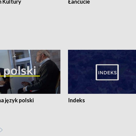
n Kultury
Łańcucie
 język polski
Indeks