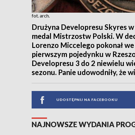
fot. arch.
Drużyna Developresu Skyres w
medal Mistrzostw Polski. W de
Lorenzo Miccelego pokonał we 
pierwszym pojedynku w Rzesz
Developresu 3 do 2 niewielu w
sezonu. Panie udowodniły, że wi
UDOSTĘPNIJ NA FACEBOOKU
NAJNOWSZE WYDANIA PR