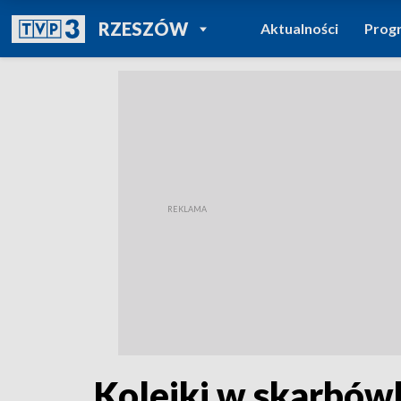
POWRÓT DO
RZESZÓW
Aktualności
Prog
TVP REGIONY
Kolejki w skarbówk