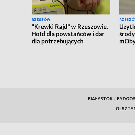
RZESZÓW
RZESZ
"Krewki Rajd" w Rzeszowie.
Użytk
Hołd dla powstańców i dar
środy
dla potrzebujących
mOby
przyw
doku
BIAŁYSTOK
/
BYDGO
OLSZTY