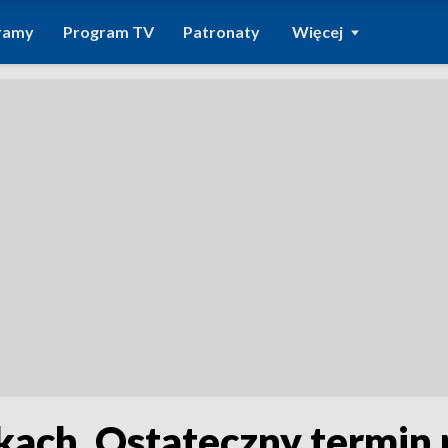
ramy
Program TV
Patronaty
Więcej
ach. Ostateczny termin r