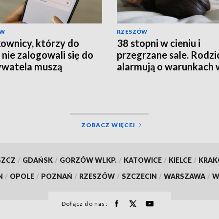
ÓW
RZESZÓW
ownicy, którzy do
38 stopni w cieniu i
 nie zalogowali się do
przegrzane sale. Rodzi
watela muszą
alarmują o warunkach 
rócić ważność
szpitalu
mentów
ZOBACZ WIĘCEJ
SZCZ
/
GDAŃSK
/
GORZÓW WLKP.
/
KATOWICE
/
KIELCE
/
KRA
N
/
OPOLE
/
POZNAŃ
/
RZESZÓW
/
SZCZECIN
/
WARSZAWA
/
W
Dołącz do nas: