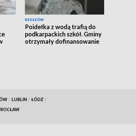
RZESZÓW
Poidełka z wodą trafią do
ce
podkarpackich szkół. Gminy
w
otrzymały dofinansowanie
KÓW
/
LUBLIN
/
ŁÓDŹ
/
ROCŁAW