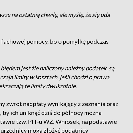
sze na ostatnią chwilę, ale myślę, że się uda
z fachowej pomocy, bo o pomyłkę podczas
błędem jest źle naliczony należny podatek, są
ają limity w kosztach, jeśli chodzi o prawa
rzekraczają te limity dwukrotnie.
ony zwrot nadpłaty wynikający z zeznania oraz
, by ich uniknąć dziś do północy można
stawie tzw. PIT-u WZ. Wniosek, na podstawie
 urzędnicy mogą złożyć podatnicy