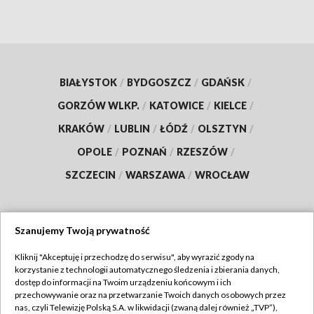
BIAŁYSTOK
/
BYDGOSZCZ
/
GDAŃSK
/
GORZÓW WLKP.
/
KATOWICE
/
KIELCE
/
KRAKÓW
/
LUBLIN
/
ŁÓDŹ
/
OLSZTYN
/
OPOLE
/
POZNAŃ
/
RZESZÓW
/
SZCZECIN
/
WARSZAWA
/
WROCŁAW
Szanujemy Twoją prywatność
Dołącz do nas:
Kliknij "Akceptuję i przechodzę do serwisu", aby wyrazić zgody na
korzystanie z technologii automatycznego śledzenia i zbierania danych,
TVP
dostęp do informacji na Twoim urządzeniu końcowym i ich
Abonament TVP
przechowywanie oraz na przetwarzanie Twoich danych osobowych przez
Regulamin TVP
nas, czyli Telewizję Polską S.A. w likwidacji (zwaną dalej również „TVP”),