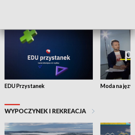
NAUKA I EDUKACJA
EDU Przystanek
Moda na język
WYPOCZYNEK I REKREACJA