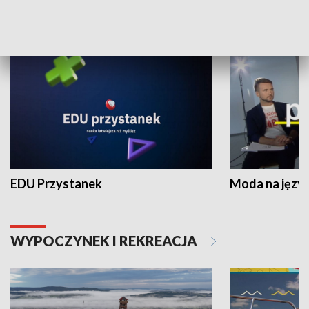
NAUKA I EDUKACJA
EDU Przystanek
Moda na język
WYPOCZYNEK I REKREACJA