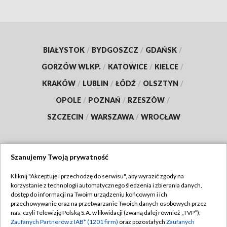
BIAŁYSTOK
/
BYDGOSZCZ
/
GDAŃSK
/
GORZÓW WLKP.
/
KATOWICE
/
KIELCE
/
KRAKÓW
/
LUBLIN
/
ŁÓDŹ
/
OLSZTYN
/
OPOLE
/
POZNAŃ
/
RZESZÓW
/
SZCZECIN
/
WARSZAWA
/
WROCŁAW
Szanujemy Twoją prywatność
Dołącz do nas:
Kliknij "Akceptuję i przechodzę do serwisu", aby wyrazić zgody na
korzystanie z technologii automatycznego śledzenia i zbierania danych,
TVP
dostęp do informacji na Twoim urządzeniu końcowym i ich
Abonament TVP
przechowywanie oraz na przetwarzanie Twoich danych osobowych przez
Regulamin TVP
nas, czyli Telewizję Polską S.A. w likwidacji (zwaną dalej również „TVP”),
Emisja w TVP
Polityka prywatności
Zaufanych Partnerów z IAB* (1201 firm)
oraz pozostałych
Zaufanych