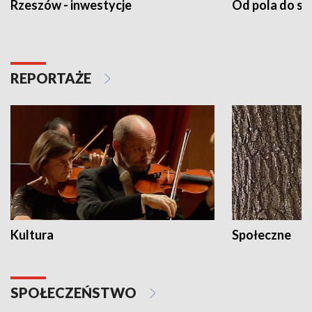
Rzeszów - inwestycje
Od pola do st
REPORTAŻE
Kultura
Społeczne
SPOŁECZEŃSTWO