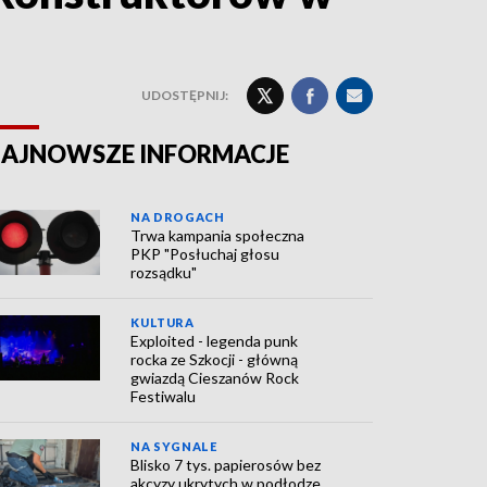
UDOSTĘPNIJ:
AJNOWSZE INFORMACJE
NA DROGACH
Trwa kampania społeczna
PKP "Posłuchaj głosu
rozsądku"
KULTURA
Exploited - legenda punk
rocka ze Szkocji - główną
gwiazdą Cieszanów Rock
Festiwalu
NA SYGNALE
Blisko 7 tys. papierosów bez
akcyzy ukrytych w podłodze