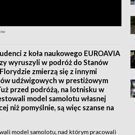
rów
tudenci z koła naukowego EUROAVIA
rzy wyruszyli w podróż do Stanów
lorydzie zmierzą się z innymi
otów udźwigowych w prestiżowym
ż przed podróżą, na lotnisku w
estowali model samolotu własnej
ej niż pomyślnie, są więc szanse na
wali model samolotu, nad którym pracowali