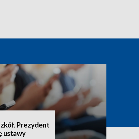
szkół. Prezydent
ę ustawy