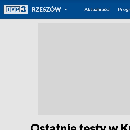
POWRÓT DO
RZESZÓW
Aktualności
Prog
TVP REGIONY
Ostatnie testy w 