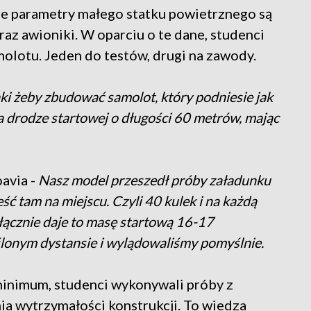
ie parametry małego statku powietrznego są
az awioniki. W oparciu o te dane, studenci
lotu. Jeden do testów, drugi na zawody.
taki żeby zbudować samolot, który podniesie jak
a drodze startowej o długości 60 metrów, mając
avia -
Nasz model przeszedł próby załadunku
ść tam na miejscu. Czyli 40 kulek i na każdą
 łącznie daje to masę startową 16-17
ślonym dystansie i wylądowaliśmy pomyślnie.
minimum, studenci wykonywali próby z
ia wytrzymałości konstrukcji. To wiedza