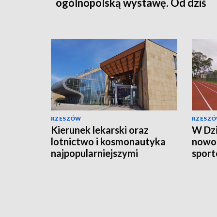
ogólnopolską wystawę. Od dziś
można ją oglądać online
RZESZÓW
RZESZ
Kierunek lekarski oraz
W Dz
lotnictwo i kosmonautyka
nowo
najpopularniejszymi
sport
kierunkami studiów
koszt