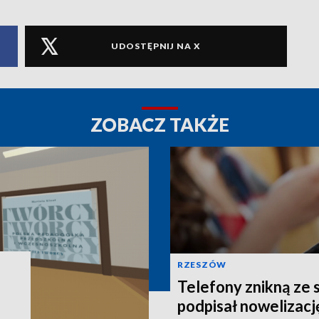
UDOSTĘPNIJ NA X
ZOBACZ TAKŻE
RZESZÓW
Telefony znikną ze 
podpisał nowelizacj