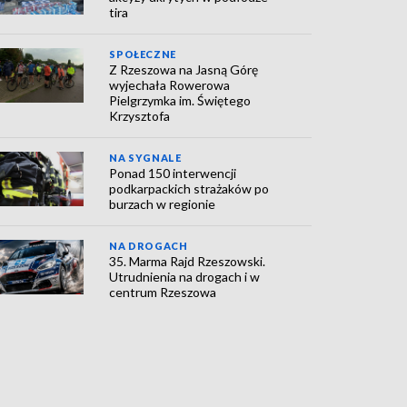
tira
SPOŁECZNE
Z Rzeszowa na Jasną Górę
wyjechała Rowerowa
Pielgrzymka im. Świętego
Krzysztofa
NA SYGNALE
Ponad 150 interwencji
podkarpackich strażaków po
burzach w regionie
NA DROGACH
35. Marma Rajd Rzeszowski.
Utrudnienia na drogach i w
centrum Rzeszowa