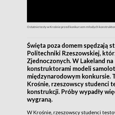
Ostatnie testy w Krośnie przed konkursem młodych konstrukto
Święta poza domem spędzają s
Politechniki Rzeszowskiej, któ
Zjednoczonych. W Lakeland na F
konstruktorami modeli samol
międzynarodowym konkursie. Tu
Krośnie, rzeszowscy studenci t
konstrukcji. Próby wypadły więc
wygraną.
W Krośnie, rzeszowscy studenci testo