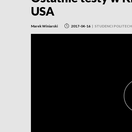
USA
Marek Winiarski
2017-04-16
|
STUDENCI POLITECH