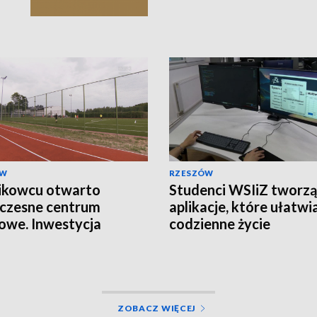
ÓW
RZESZÓW
ikowcu otwarto
Studenci WSIiZ tworzą
czesne centrum
aplikacje, które ułatwi
owe. Inwestycja
codzienne życie
owała ponad 2,5 mln zł
ZOBACZ WIĘCEJ