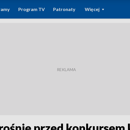
ramy
Program TV
Patronaty
Więcej
Krośnie przed konkursem