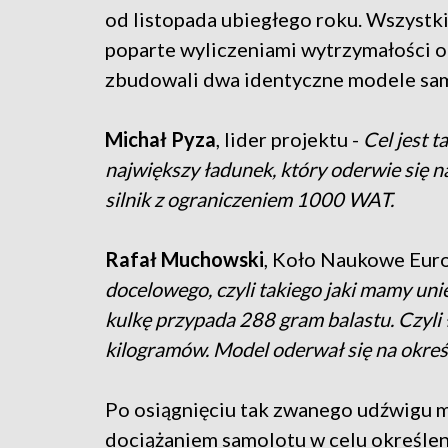
od listopada ubiegłego roku. Wszystk
poparte wyliczeniami wytrzymałości or
zbudowali dwa identyczne modele samo
Michał Pyza
, lider projektu -
Cel jest 
największy ładunek, który oderwie się n
silnik z ograniczeniem 1000 WAT.
Rafał Muchowski
, Koło Naukowe Euro
docelowego, czyli takiego jaki mamy unie
kulkę przypada 288 gram balastu. Czyli
kilogramów. Model oderwał się na okre
Po osiągnięciu tak zwanego udźwigu 
dociążaniem samolotu w celu określen