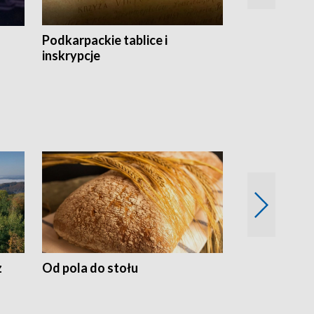
Podkarpackie tablice i
Szlakiem arc
inskrypcje
drewnianej
z
Od pola do stołu
50 lat ochro
przyrodnicz
Zachodnich