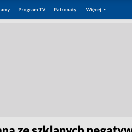
ramy
Program TV
Patronaty
Więcej
ana ze szklanych negaty