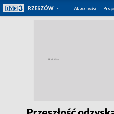
POWRÓT DO
RZESZÓW
Aktualności
Prog
TVP REGIONY
Przeszłość odzysk