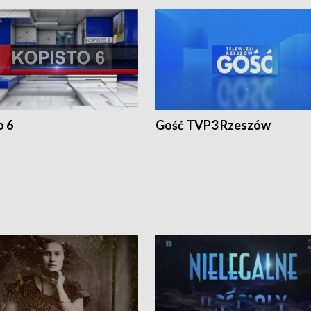
o 6
Gość TVP3 Rzeszów