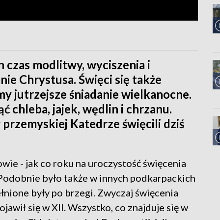
n czas modlitwy, wyciszenia i
e Chrystusa. Święci się także
y jutrzejsze śniadanie wielkanocne.
chleba, jajek, wędlin i chrzanu.
przemyskiej Katedrze święcili dziś
wie - jak co roku na uroczystość święcenia
Podobnie było także w innych podkarpackich
łnione były po brzegi. Zwyczaj święcenia
jawił się w XII. Wszystko, co znajduje się w