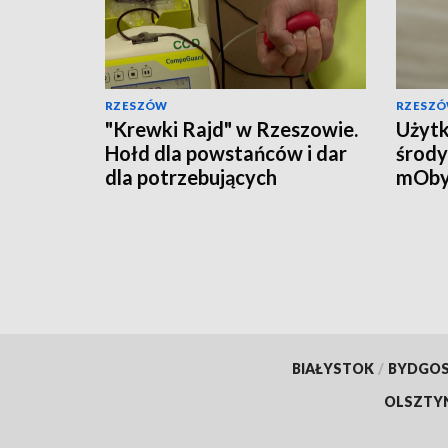
RZESZÓW
RZESZ
"Krewki Rajd" w Rzeszowie.
Użytk
Hołd dla powstańców i dar
środy
dla potrzebujących
mOby
przyw
doku
BIAŁYSTOK
/
BYDGO
OLSZTY