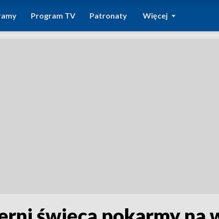
ramy
Program TV
Patronaty
Więcej
erni święcą pokarmy na 