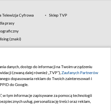
 Telewizja Cyfrowa
Sklep TVP
la prasy
tograficzny
sing (znaki)
klamy
Kontakt
rania danych, dostęp do informacji na Twoim urządzeniu
idacji (zwaną dalej również „TVP”),
Zaufanych Partnerów
anego dopasowania reklam do Twoich zainteresowań i
a PPID do Google.
”, w tym informacje zapisywane za pomocą technologii
zpiecznych usług, personalizację treści oraz reklam,