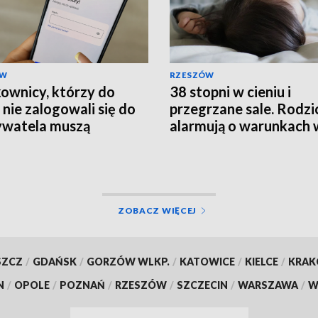
ÓW
RZESZÓW
ownicy, którzy do
38 stopni w cieniu i
 nie zalogowali się do
przegrzane sale. Rodzi
watela muszą
alarmują o warunkach 
rócić ważność
szpitalu
mentów
ZOBACZ WIĘCEJ
SZCZ
/
GDAŃSK
/
GORZÓW WLKP.
/
KATOWICE
/
KIELCE
/
KRA
N
/
OPOLE
/
POZNAŃ
/
RZESZÓW
/
SZCZECIN
/
WARSZAWA
/
W