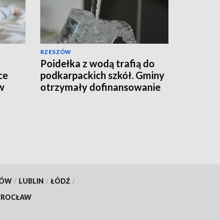
RZESZÓW
Poidełka z wodą trafią do
ce
podkarpackich szkół. Gminy
w
otrzymały dofinansowanie
KÓW
/
LUBLIN
/
ŁÓDŹ
/
ROCŁAW