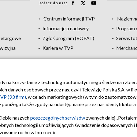
Dołącz do nas:
Centrum informacji TVP
Naziemna
Informacje o nadawcy
Program d
zetargowe
Zgłoś program (ROPAT)
Serwis fo
wizyjna
Kariera w TVP
Merchandi
Polityka prywatności
Moje zgody
Pomoc
Biuro re
ody na korzystanie z technologii automatycznego śledzenia i zbie
 danych osobowych przez nas, czyli Telewizję Polską S.A. w likw
VP (93 firm)
, w celach marketingowych (w tym do zautomatyzow
 poniżej, a także zgody na udostępnianie przez nas identyfikator
Ciebie naszych
poszczególnych serwisów
zwanych dalej „Portalem
obnych technologii umożliwiających świadczenie dopasowanych i be
zowanie ruchu w Internecie.