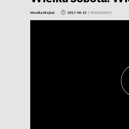
Monika Wojtaś
2017-04-15
|
WIELKANOC