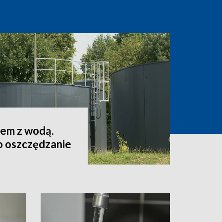
lem z wodą.
o oszczędzanie