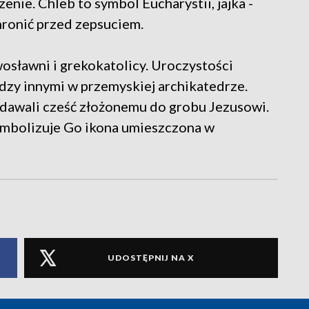
nie. Chleb to symbol Eucharystii, jajka -
chronić przed zepsuciem.
osławni i grekokatolicy. Uroczystości
zy innymi w przemyskiej archikatedrze.
 oddawali cześć złożonemu do grobu Jezusowi.
mbolizuje Go ikona umieszczona w
UDOSTĘPNIJ NA X