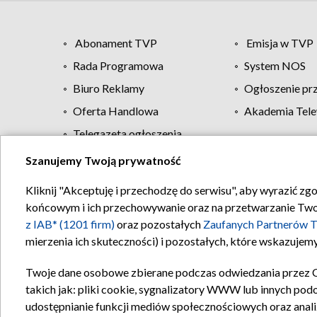
Abonament TVP
Emisja w TVP
Rada Programowa
System NOS
Biuro Reklamy
Ogłoszenie pr
Oferta Handlowa
Akademia Tele
Telegazeta ogłoszenia
Szanujemy Twoją prywatność
Regulamin TVP
Kliknij "Akceptuję i przechodzę do serwisu", aby wyrazić zg
końcowym i ich przechowywanie oraz na przetwarzanie Twoich
z IAB* (1201 firm)
oraz pozostałych
Zaufanych Partnerów T
mierzenia ich skuteczności) i pozostałych, które wskazujemy
Twoje dane osobowe zbierane podczas odwiedzania przez 
takich jak: pliki cookie, sygnalizatory WWW lub innych pod
udostępnianie funkcji mediów społecznościowych oraz anali