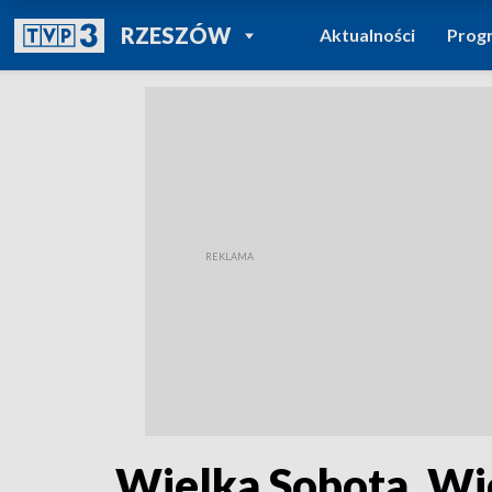
POWRÓT DO
RZESZÓW
Aktualności
Prog
TVP REGIONY
Wielka Sobota. Wi