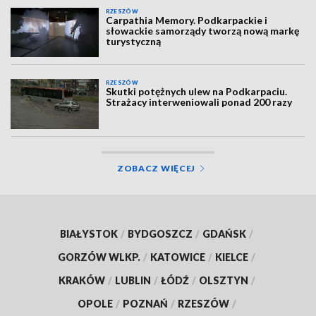
RZESZÓW
Carpathia Memory. Podkarpackie i
słowackie samorządy tworzą nową markę
turystyczną
RZESZÓW
Skutki potężnych ulew na Podkarpaciu.
Strażacy interweniowali ponad 200 razy
ZOBACZ WIĘCEJ
BIAŁYSTOK
/
BYDGOSZCZ
/
GDAŃSK
/
GORZÓW WLKP.
/
KATOWICE
/
KIELCE
/
KRAKÓW
/
LUBLIN
/
ŁÓDŹ
/
OLSZTYN
/
OPOLE
/
POZNAŃ
/
RZESZÓW
/