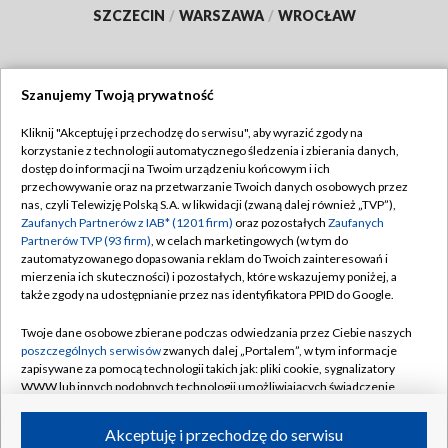
SZCZECIN
/
WARSZAWA
/
WROCŁAW
Szanujemy Twoją prywatność
Dołącz do nas:
Kliknij "Akceptuję i przechodzę do serwisu", aby wyrazić zgody na
korzystanie z technologii automatycznego śledzenia i zbierania danych,
TVP
dostęp do informacji na Twoim urządzeniu końcowym i ich
Abonament TVP
przechowywanie oraz na przetwarzanie Twoich danych osobowych przez
Regulamin TVP
nas, czyli Telewizję Polską S.A. w likwidacji (zwaną dalej również „TVP”),
Emisja w TVP
Polityka prywatności
Zaufanych Partnerów z IAB* (1201 firm)
oraz pozostałych
Zaufanych
Partnerów TVP (93 firm)
, w celach marketingowych (w tym do
Centrum informacji TVP
Moje zgody
zautomatyzowanego dopasowania reklam do Twoich zainteresowań i
mierzenia ich skuteczności) i pozostałych, które wskazujemy poniżej, a
Naziemna Telewizja Cyfrowa
Pomoc
także zgody na udostępnianie przez nas identyfikatora PPID do Google.
Sklep TVP
Biuro reklamy
Twoje dane osobowe zbierane podczas odwiedzania przez Ciebie naszych
Rada Programowa
Kontakt
poszczególnych serwisów
zwanych dalej „Portalem”, w tym informacje
zapisywane za pomocą technologii takich jak: pliki cookie, sygnalizatory
System NOS
WWW lub innych podobnych technologii umożliwiających świadczenie
dopasowanych i bezpiecznych usług, personalizację treści oraz reklam,
Informacje o nadawcy
Kanały
udostępnianie funkcji mediów społecznościowych oraz analizowanie
Akceptuję i przechodzę do serwisu
ruchu w Internecie.
Program dla prasy