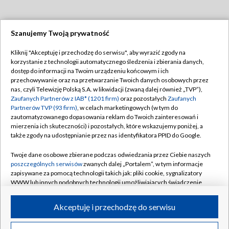
Szanujemy Twoją prywatność
Dołącz do nas:
Kliknij "Akceptuję i przechodzę do serwisu", aby wyrazić zgody na
korzystanie z technologii automatycznego śledzenia i zbierania danych,
TVP
dostęp do informacji na Twoim urządzeniu końcowym i ich
Abonament TVP
przechowywanie oraz na przetwarzanie Twoich danych osobowych przez
Regulamin TVP
nas, czyli Telewizję Polską S.A. w likwidacji (zwaną dalej również „TVP”),
Emisja w TVP
Polityka prywatności
Zaufanych Partnerów z IAB* (1201 firm)
oraz pozostałych
Zaufanych
Partnerów TVP (93 firm)
, w celach marketingowych (w tym do
Centrum informacji TVP
Moje zgody
zautomatyzowanego dopasowania reklam do Twoich zainteresowań i
mierzenia ich skuteczności) i pozostałych, które wskazujemy poniżej, a
Naziemna Telewizja Cyfrowa
Pomoc
także zgody na udostępnianie przez nas identyfikatora PPID do Google.
Sklep TVP
Biuro reklamy
Twoje dane osobowe zbierane podczas odwiedzania przez Ciebie naszych
Rada Programowa
Kontakt
poszczególnych serwisów
zwanych dalej „Portalem”, w tym informacje
zapisywane za pomocą technologii takich jak: pliki cookie, sygnalizatory
System NOS
WWW lub innych podobnych technologii umożliwiających świadczenie
dopasowanych i bezpiecznych usług, personalizację treści oraz reklam,
Informacje o nadawcy
Kanały
udostępnianie funkcji mediów społecznościowych oraz analizowanie
Akceptuję i przechodzę do serwisu
ruchu w Internecie.
Program dla prasy
©2026 Telewizja Polska S.A. w likwidacji
Biuro Reklamy