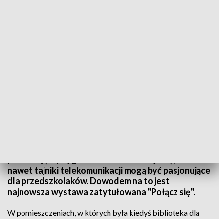
Centrum Edukacji Dziecięcej w Stalowej Woli
Ogromnym zainteresowaniem cieszy się Centrum
Edukacji Dziecięcej w Stalowej Woli. Interaktywne
wystawy, doświadczenia i eksperymenty
przybliżają najmłodszym otaczający nas świat i
pozwalają lepiej go zrozumieć. Okazuje się, że
nawet tajniki telekomunikacji mogą być pasjonujące
dla przedszkolaków. Dowodem na to jest
najnowsza wystawa zatytułowana "Połącz się".
W pomieszczeniach, w których była kiedyś biblioteka dla