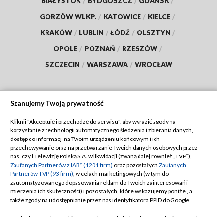
BIAŁYSTOK
/
BYDGOSZCZ
/
GDAŃSK
/
GORZÓW WLKP.
/
KATOWICE
/
KIELCE
/
KRAKÓW
/
LUBLIN
/
ŁÓDŹ
/
OLSZTYN
/
OPOLE
/
POZNAŃ
/
RZESZÓW
/
SZCZECIN
/
WARSZAWA
/
WROCŁAW
Szanujemy Twoją prywatność
Dołącz do nas:
Kliknij "Akceptuję i przechodzę do serwisu", aby wyrazić zgody na
korzystanie z technologii automatycznego śledzenia i zbierania danych,
TVP
dostęp do informacji na Twoim urządzeniu końcowym i ich
Abonament TVP
przechowywanie oraz na przetwarzanie Twoich danych osobowych przez
Regulamin TVP
nas, czyli Telewizję Polską S.A. w likwidacji (zwaną dalej również „TVP”),
Emisja w TVP
Polityka prywatności
Zaufanych Partnerów z IAB* (1201 firm)
oraz pozostałych
Zaufanych
Partnerów TVP (93 firm)
, w celach marketingowych (w tym do
Centrum informacji TVP
Moje zgody
zautomatyzowanego dopasowania reklam do Twoich zainteresowań i
mierzenia ich skuteczności) i pozostałych, które wskazujemy poniżej, a
Naziemna Telewizja Cyfrowa
Pomoc
także zgody na udostępnianie przez nas identyfikatora PPID do Google.
Sklep TVP
Biuro reklamy