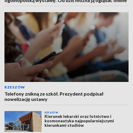
ogólnopolską wystawę. Od dziś można ją oglądać online
RZESZÓW
Telefony znikną ze szkół. Prezydent podpisał
nowelizację ustawy
RZESZÓW
Kierunek lekarski oraz lotnictwo i
kosmonautyka najpopularniejszymi
kierunkami studiów