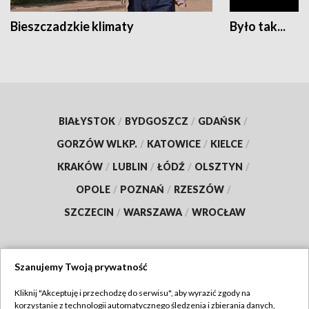
Bieszczadzkie klimaty
Było tak...
BIAŁYSTOK
/
BYDGOSZCZ
/
GDAŃSK
/
GORZÓW WLKP.
/
KATOWICE
/
KIELCE
/
KRAKÓW
/
LUBLIN
/
ŁÓDŹ
/
OLSZTYN
/
OPOLE
/
POZNAŃ
/
RZESZÓW
/
SZCZECIN
/
WARSZAWA
/
WROCŁAW
Szanujemy Twoją prywatność
Dołącz do nas:
Kliknij "Akceptuję i przechodzę do serwisu", aby wyrazić zgody na
korzystanie z technologii automatycznego śledzenia i zbierania danych,
TVP