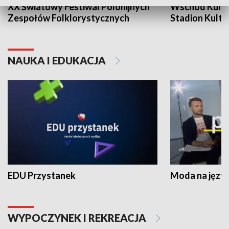
XX Światowy Festiwal Polonijnych
Wschód Kultur
Zespołów Folklorystycznych
Stadion Kultu
NAUKA I EDUKACJA
EDU Przystanek
Moda na język
WYPOCZYNEK I REKREACJA