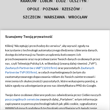
KRAKÓW
/
LUBLIN
/
ŁÓDŹ
/
OLSZTYN
/
OPOLE
/
POZNAŃ
/
RZESZÓW
/
SZCZECIN
/
WARSZAWA
/
WROCŁAW
Szanujemy Twoją prywatność
Dołącz do nas:
Kliknij "Akceptuję i przechodzę do serwisu", aby wyrazić zgody na
korzystanie z technologii automatycznego śledzenia i zbierania danych,
TVP
dostęp do informacji na Twoim urządzeniu końcowym i ich
Abonament TVP
przechowywanie oraz na przetwarzanie Twoich danych osobowych przez
Regulamin TVP
nas, czyli Telewizję Polską S.A. w likwidacji (zwaną dalej również „TVP”),
Emisja w TVP
Polityka prywatności
Zaufanych Partnerów z IAB* (1201 firm)
oraz pozostałych
Zaufanych
Partnerów TVP (93 firm)
, w celach marketingowych (w tym do
Centrum informacji TVP
Moje zgody
zautomatyzowanego dopasowania reklam do Twoich zainteresowań i
mierzenia ich skuteczności) i pozostałych, które wskazujemy poniżej, a
Naziemna Telewizja Cyfrowa
Pomoc
także zgody na udostępnianie przez nas identyfikatora PPID do Google.
Sklep TVP
Biuro reklamy
Twoje dane osobowe zbierane podczas odwiedzania przez Ciebie naszych
Rada Programowa
Kontakt
poszczególnych serwisów
zwanych dalej „Portalem”, w tym informacje
zapisywane za pomocą technologii takich jak: pliki cookie, sygnalizatory
System NOS
WWW lub innych podobnych technologii umożliwiających świadczenie