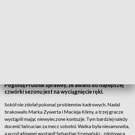
Dwa zwycięstwa łańcuckiego Sokoła z Pogonią Prudnik
W ćwierćfinale koszykarskiej pierwszej ligi łańcucki
Sokół odnalazł dobrą formę. Dwa zwycięstwa z
Pogonią Prudnik sprawiły, że awans do najlepszej
czwórki sezonu jest na wyciągnięcie ręki.
Sokół nie zdołał pokonać problemów kadrowych. Nadal
brakowało Marka Zywerta i Macieja Klimy, a trzej gracze
wystąpili mając niewyleczone kontuzje. Tym bardziej należy
docenić łańcucian za mecz sobotni. Walka była niesamowita,
a w roli głównej wystąpił Sebastian Szymański - zdobywca