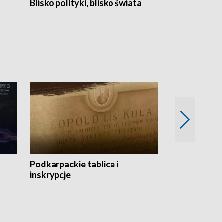
Blisko polityki, blisko świata
Popołudnie 
Podkarpackie tablice i
Szlakiem arc
inskrypcje
drewnianej