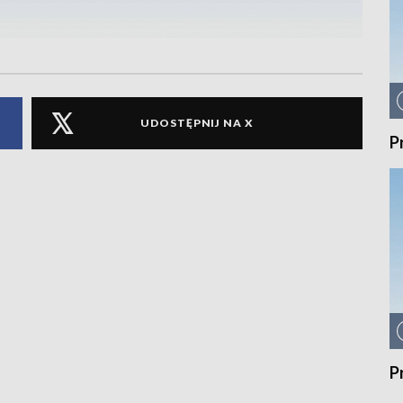
UDOSTĘPNIJ NA X
P
P