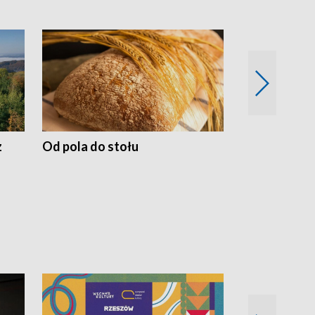
z
Od pola do stołu
50 lat ochro
przyrodnicz
Zachodnich