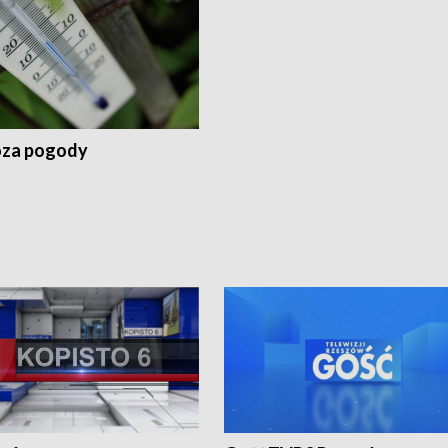
za pogody