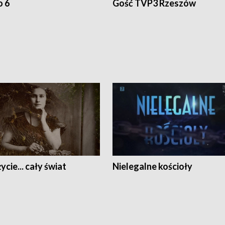
o 6
Gość TVP3 Rzeszów
ycie... cały świat
Nielegalne kościoły