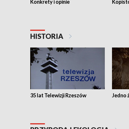
Konkrety i opinie
Kopist
HISTORIA
35 lat Telewizji Rzeszów
Jedno ż