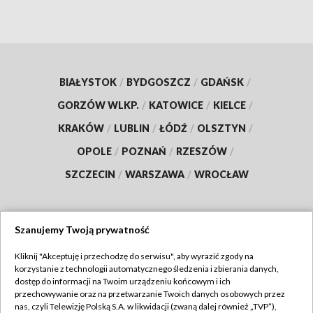
BIAŁYSTOK
/
BYDGOSZCZ
/
GDAŃSK
/
GORZÓW WLKP.
/
KATOWICE
/
KIELCE
/
KRAKÓW
/
LUBLIN
/
ŁÓDŹ
/
OLSZTYN
/
OPOLE
/
POZNAŃ
/
RZESZÓW
/
SZCZECIN
/
WARSZAWA
/
WROCŁAW
Szanujemy Twoją prywatność
Dołącz do nas:
Kliknij "Akceptuję i przechodzę do serwisu", aby wyrazić zgody na
korzystanie z technologii automatycznego śledzenia i zbierania danych,
TVP
dostęp do informacji na Twoim urządzeniu końcowym i ich
Abonament TVP
przechowywanie oraz na przetwarzanie Twoich danych osobowych przez
Regulamin TVP
nas, czyli Telewizję Polską S.A. w likwidacji (zwaną dalej również „TVP”),