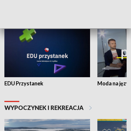
NAUKA I EDUKACJA
EDU Przystanek
Moda na język
WYPOCZYNEK I REKREACJA