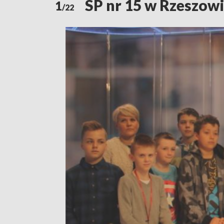
SP nr 15 w Rzeszow
1
/22