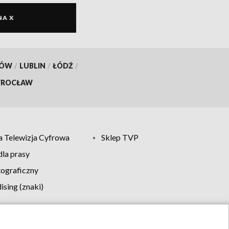
NA X
KÓW
/
LUBLIN
/
ŁÓDŹ
/
ROCŁAW
 Telewizja Cyfrowa
Sklep TVP
la prasy
tograficzny
sing (znaki)