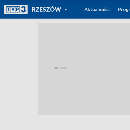
POWRÓT DO
RZESZÓW
Aktualności
Prog
TVP REGIONY