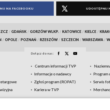
NIJ NA FACEBOOKU
UDOSTĘPNIJ 
SZCZ
/
GDAŃSK
/
GORZÓW WLKP.
/
KATOWICE
/
KIELCE
/
KRA
N
/
OPOLE
/
POZNAŃ
/
RZESZÓW
/
SZCZECIN
/
WARSZAWA
/
W
Dołącz do nas:
Centrum informacji TVP
Naziemna
Informacje o nadawcy
Program d
zetargowe
Zgłoś program (ROPAT)
Serwis fo
wizyjna
Kariera w TVP
Merchandi