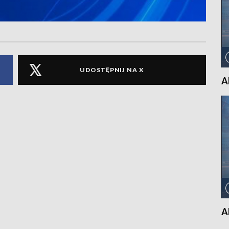
UDOSTĘPNIJ NA X
A
A