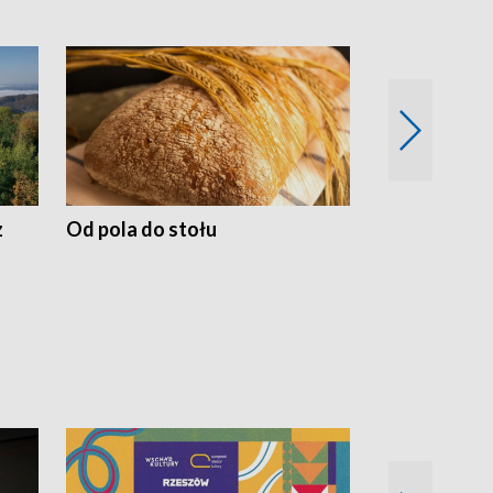
z
Od pola do stołu
50 lat ochro
przyrodnicz
Zachodnich