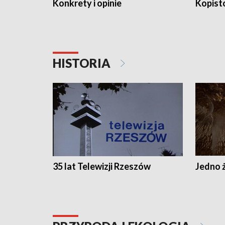
Konkrety i opinie
Kopist
HISTORIA
35 lat Telewizji Rzeszów
Jedno ż