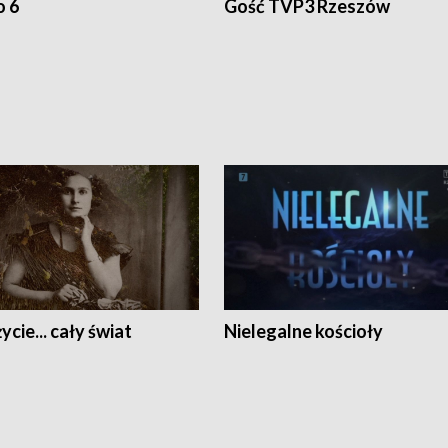
o 6
Gość TVP3 Rzeszów
ycie... cały świat
Nielegalne kościoły