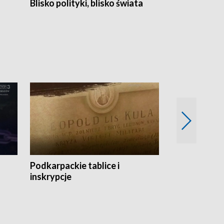
Blisko polityki, blisko świata
Popołudnie 
Podkarpackie tablice i
Szlakiem arc
inskrypcje
drewnianej