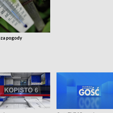
za pogody