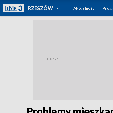
POWRÓT DO
RZESZÓW
Aktualności
Prog
TVP REGIONY
Problemy mieszkań