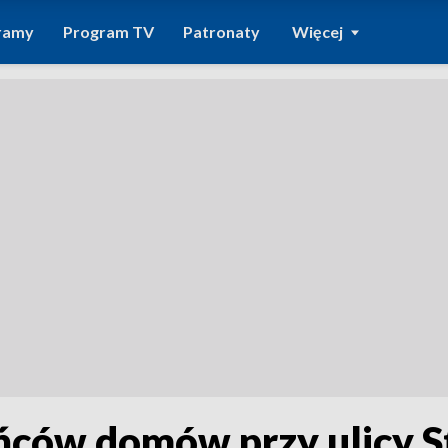
ramy
Program TV
Patronaty
Więcej
ców domów przy ulicy S