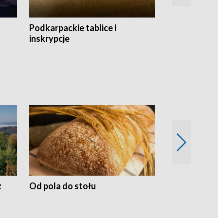
Podkarpackie tablice i
Szlakiem arc
inskrypcje
drewnianej
z
Od pola do stołu
50 lat ochro
przyrodnicz
Zachodnich