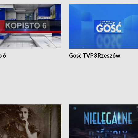
o 6
Gość TVP3 Rzeszów