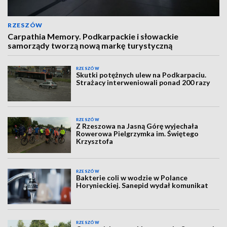
RZESZÓW
Carpathia Memory. Podkarpackie i słowackie
samorządy tworzą nową markę turystyczną
RZESZÓW
Skutki potężnych ulew na Podkarpaciu.
Strażacy interweniowali ponad 200 razy
RZESZÓW
Z Rzeszowa na Jasną Górę wyjechała
Rowerowa Pielgrzymka im. Świętego
Krzysztofa
RZESZÓW
Bakterie coli w wodzie w Polance
Horynieckiej. Sanepid wydał komunikat
RZESZÓW