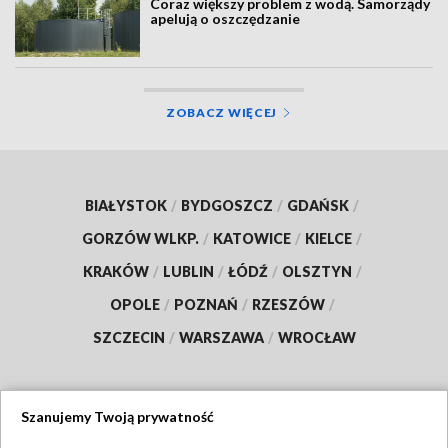
Coraz większy problem z wodą. Samorządy
apelują o oszczędzanie
ZOBACZ WIĘCEJ
BIAŁYSTOK
/
BYDGOSZCZ
/
GDAŃSK
/
GORZÓW WLKP.
/
KATOWICE
/
KIELCE
/
KRAKÓW
/
LUBLIN
/
ŁÓDŹ
/
OLSZTYN
/
OPOLE
/
POZNAŃ
/
RZESZÓW
/
SZCZECIN
/
WARSZAWA
/
WROCŁAW
Szanujemy Twoją prywatność
Dołącz do nas: