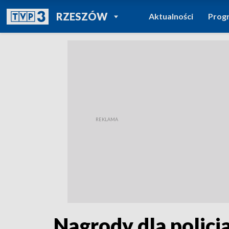
POWRÓT DO
RZESZÓW
Aktualności
Prog
TVP REGIONY
Nagrody dla policj