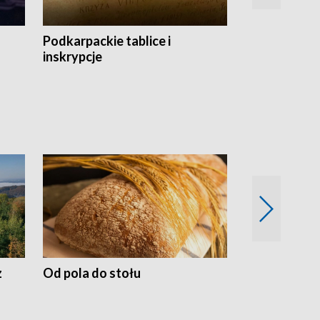
Podkarpackie tablice i
Szlakiem arc
inskrypcje
drewnianej
z
Od pola do stołu
50 lat ochro
przyrodnicz
Zachodnich