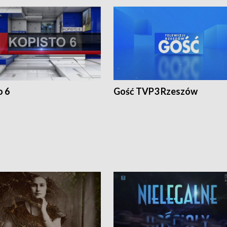
o 6
Gość TVP3 Rzeszów