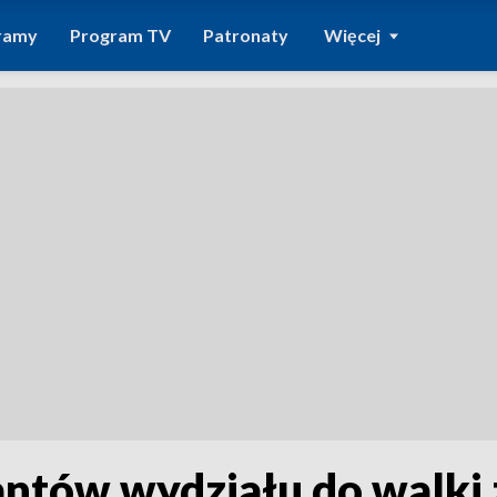
ramy
Program TV
Patronaty
Więcej
antów wydziału do walki 