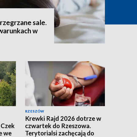
 przegrzane sale.
 warunkach w
RZESZÓW
Krewki Rajd 2026 dotrze w
 Czek
czwartek do Rzeszowa.
e we
Terytorialsi zachęcają do