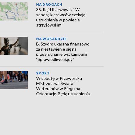
NA DROGACH
35. Rajd Rzeszowski. W
sobotę kierowców czekają
utrudnienia w powiecie
strzyżowskim
NA WOKANDZIE
B. Szydło ukarana finansowo
za niestawienie się na
przesłuchanie ws. kampanii
"Sprawiedliwe Sądy"
SPORT
W sobotę w Przeworsku
Mistrzostwa Świata
Weteranów w Biegu na
Orientację. Będą utrudnienia