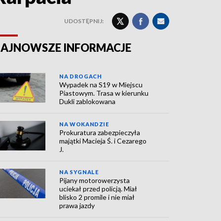
UDOSTĘPNIJ:
AJNOWSZE INFORMACJE
NA DROGACH
Wypadek na S19 w Miejscu
Piastowym. Trasa w kierunku
Dukli zablokowana
NA WOKANDZIE
Prokuratura zabezpieczyła
majątki Macieja Ś. i Cezarego
J.
NA SYGNALE
Pijany motorowerzysta
uciekał przed policją. Miał
blisko 2 promile i nie miał
prawa jazdy