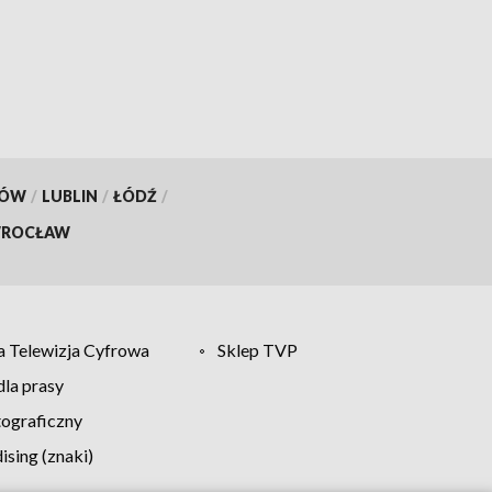
oddawania krwi
KÓW
/
LUBLIN
/
ŁÓDŹ
/
ROCŁAW
 Telewizja Cyfrowa
Sklep TVP
la prasy
tograficzny
sing (znaki)