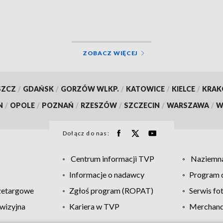
wrześniu
ZOBACZ WIĘCEJ
SZCZ
/
GDAŃSK
/
GORZÓW WLKP.
/
KATOWICE
/
KIELCE
/
KRA
N
/
OPOLE
/
POZNAŃ
/
RZESZÓW
/
SZCZECIN
/
WARSZAWA
/
W
Dołącz do nas:
Centrum informacji TVP
Naziemna
Informacje o nadawcy
Program d
zetargowe
Zgłoś program (ROPAT)
Serwis fo
wizyjna
Kariera w TVP
Merchandi