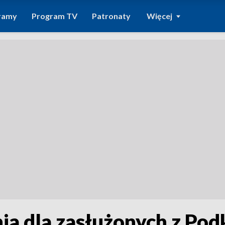
ramy
Program TV
Patronaty
Więcej
ia dla zasłużonych z Pod