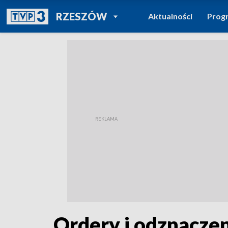
POWRÓT DO
RZESZÓW
Aktualności
Prog
TVP REGIONY
Ordery i odznaczen