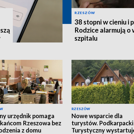
RZESZÓW
38 stopni w cieniu i
uszą
Rodzice alarmują o
w
szpitalu
ÓW
RZESZÓW
ny urzędnik pomaga
Nowe wsparcie dla
zkańcom Rzeszowa bez
turystów. Podkarpacki
odzenia z domu
Turystyczny wystartuj