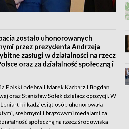
pacia zostało uhonorowanych
anymi przez prezydenta Andrzeja
ybitne zasługi w działalności na rzecz
sce oraz za działalność społeczną i
a Polski odebrali Marek Karbarz i Bogdan
wej oraz Stanisław Sołek działacz opozycji. W
Leniart kilkadziesiąt osób uhonorowała
łotymi, srebrnymi i brązowymi medalami za
 działalność społeczną na rzecz środowiska