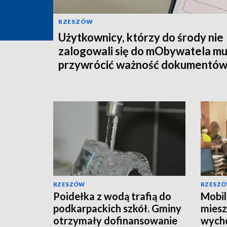
RZESZÓW
Użytkownicy, którzy do środy nie
zalogowali się do mObywatela m
przywrócić ważność dokumentó
RZESZÓW
RZESZ
Poidełka z wodą trafią do
Mobil
podkarpackich szkół. Gminy
mies
otrzymały dofinansowanie
wych