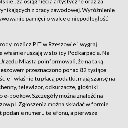
lskiej, za osiągnięcia artystyczne oraz za
ikających z pracy zawodowej. Wyróżnienie
tywowanie pamięci o walce o niepodległość
rody, rozlicz PIT w Rzeszowie i wygraj
re właśnie ruszają w stolicy Podkarpacia. Na
Urzędu Miasta poinformowali, że na taką
 Rzeszowem przeznaczono ponad 82 tysiące
ście i właśnie tu płacą podatki, mają szansę na
chenny, telewizor, odkurzacze, głośniki
o e-booków. Szczegóły można znaleźć na
zow.pl. Zgłoszenia można składać w formie
st podanie numeru telefonu, a pierwsze