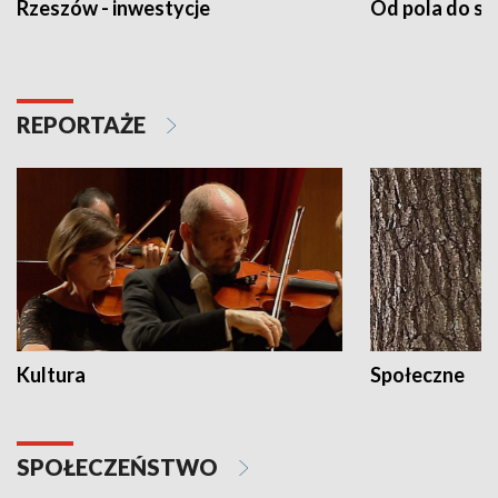
Rzeszów - inwestycje
Od pola do st
REPORTAŻE
Kultura
Społeczne
SPOŁECZEŃSTWO