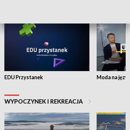
NAUKA I EDUKACJA
EDU Przystanek
Moda na język
WYPOCZYNEK I REKREACJA