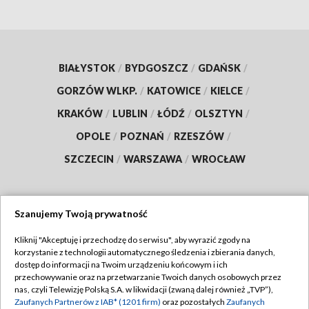
BIAŁYSTOK
/
BYDGOSZCZ
/
GDAŃSK
/
GORZÓW WLKP.
/
KATOWICE
/
KIELCE
/
KRAKÓW
/
LUBLIN
/
ŁÓDŹ
/
OLSZTYN
/
OPOLE
/
POZNAŃ
/
RZESZÓW
/
SZCZECIN
/
WARSZAWA
/
WROCŁAW
Szanujemy Twoją prywatność
Dołącz do nas:
Kliknij "Akceptuję i przechodzę do serwisu", aby wyrazić zgody na
korzystanie z technologii automatycznego śledzenia i zbierania danych,
TVP
dostęp do informacji na Twoim urządzeniu końcowym i ich
Abonament TVP
przechowywanie oraz na przetwarzanie Twoich danych osobowych przez
Regulamin TVP
nas, czyli Telewizję Polską S.A. w likwidacji (zwaną dalej również „TVP”),
Emisja w TVP
Polityka prywatności
Zaufanych Partnerów z IAB* (1201 firm)
oraz pozostałych
Zaufanych