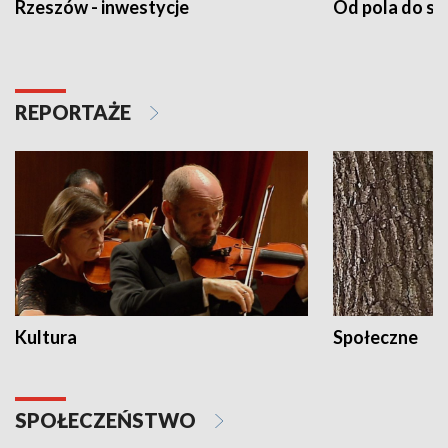
Rzeszów - inwestycje
Od pola do st
REPORTAŻE
Kultura
Społeczne
SPOŁECZEŃSTWO