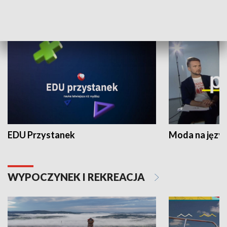
NAUKA I EDUKACJA
EDU Przystanek
Moda na język
WYPOCZYNEK I REKREACJA