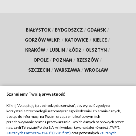
BIAŁYSTOK
/
BYDGOSZCZ
/
GDAŃSK
/
GORZÓW WLKP.
/
KATOWICE
/
KIELCE
/
KRAKÓW
/
LUBLIN
/
ŁÓDŹ
/
OLSZTYN
/
OPOLE
/
POZNAŃ
/
RZESZÓW
/
SZCZECIN
/
WARSZAWA
/
WROCŁAW
Szanujemy Twoją prywatność
Dołącz do nas:
Kliknij "Akceptuję i przechodzę do serwisu", aby wyrazić zgody na
korzystanie z technologii automatycznego śledzenia i zbierania danych,
TVP
dostęp do informacji na Twoim urządzeniu końcowym i ich
Abonament TVP
przechowywanie oraz na przetwarzanie Twoich danych osobowych przez
Regulamin TVP
nas, czyli Telewizję Polską S.A. w likwidacji (zwaną dalej również „TVP”),
Emisja w TVP
Polityka prywatności
Zaufanych Partnerów z IAB* (1201 firm)
oraz pozostałych
Zaufanych