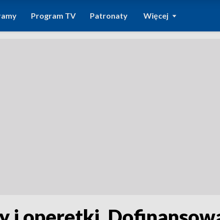
ramy
Program TV
Patronaty
Więcej
y i operetki. Dofinansow