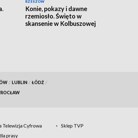
RZESZÓW
a.
Konie, pokazy i dawne
rzemiosło. Święto w
skansenie w Kolbuszowej
KÓW
/
LUBLIN
/
ŁÓDŹ
/
ROCŁAW
 Telewizja Cyfrowa
Sklep TVP
la prasy