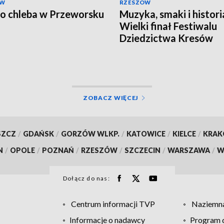
ÓW
RZESZÓW
o chleba w Przeworsku
Muzyka, smaki i histori
Wielki finał Festiwalu
Dziedzictwa Kresów
ZOBACZ WIĘCEJ
SZCZ
/
GDAŃSK
/
GORZÓW WLKP.
/
KATOWICE
/
KIELCE
/
KRA
N
/
OPOLE
/
POZNAŃ
/
RZESZÓW
/
SZCZECIN
/
WARSZAWA
/
W
Dołącz do nas:
Centrum informacji TVP
Naziemna
Informacje o nadawcy
Program d