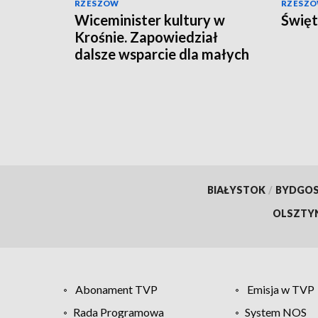
RZESZÓW
RZESZ
Wiceminister kultury w
Święt
Krośnie. Zapowiedział
dalsze wsparcie dla małych
miejscowości
BIAŁYSTOK
/
BYDGO
OLSZTY
Abonament TVP
Emisja w TVP
Rada Programowa
System NOS