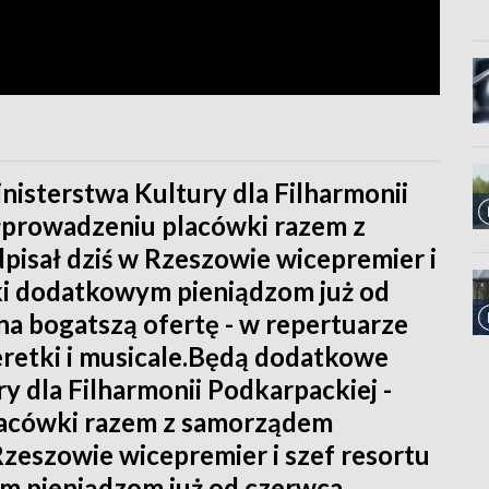
isterstwa Kultury dla Filharmonii
łprowadzeniu placówki razem z
sał dziś w Rzeszowie wicepremier i
ięki dodatkowym pieniądzom już od
a bogatszą ofertę - w repertuarze
peretki i musicale.Będą dodatkowe
y dla Filharmonii Podkarpackiej -
acówki razem z samorządem
zeszowie wicepremier i szef resortu
ym pieniądzom już od czerwca