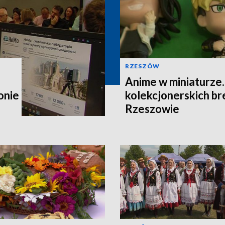
RZESZÓW
Anime w miniaturze
onie
kolekcjonerskich b
Rzeszowie