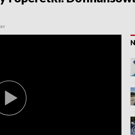
URY
N