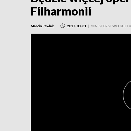
Filharmonii
Marcin Pawlak
2017-03-31
|
MINISTERSTWO KULT