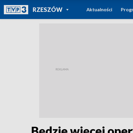
POWRÓT DO
RZESZÓW
Aktualności
Prog
TVP REGIONY
Będzie więcej oper