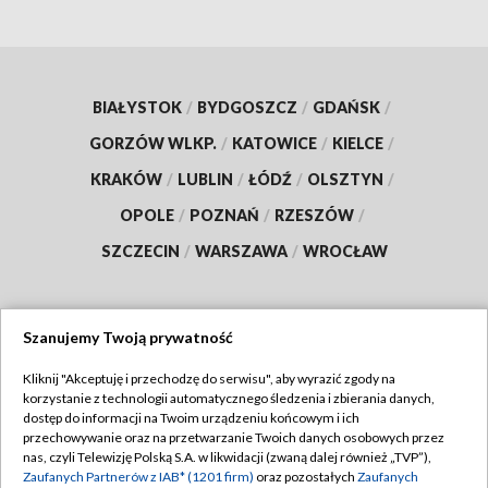
BIAŁYSTOK
/
BYDGOSZCZ
/
GDAŃSK
/
GORZÓW WLKP.
/
KATOWICE
/
KIELCE
/
KRAKÓW
/
LUBLIN
/
ŁÓDŹ
/
OLSZTYN
/
OPOLE
/
POZNAŃ
/
RZESZÓW
/
SZCZECIN
/
WARSZAWA
/
WROCŁAW
Szanujemy Twoją prywatność
Dołącz do nas:
Kliknij "Akceptuję i przechodzę do serwisu", aby wyrazić zgody na
korzystanie z technologii automatycznego śledzenia i zbierania danych,
TVP
dostęp do informacji na Twoim urządzeniu końcowym i ich
Abonament TVP
przechowywanie oraz na przetwarzanie Twoich danych osobowych przez
Regulamin TVP
nas, czyli Telewizję Polską S.A. w likwidacji (zwaną dalej również „TVP”),
Emisja w TVP
Polityka prywatności
Zaufanych Partnerów z IAB* (1201 firm)
oraz pozostałych
Zaufanych