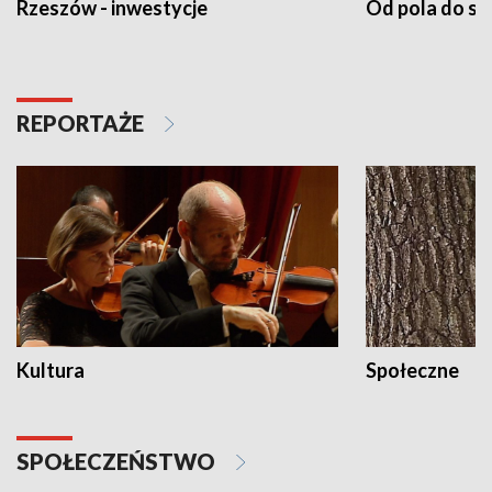
Rzeszów - inwestycje
Od pola do st
REPORTAŻE
Kultura
Społeczne
SPOŁECZEŃSTWO