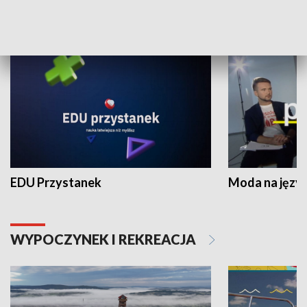
NAUKA I EDUKACJA
EDU Przystanek
Moda na język
WYPOCZYNEK I REKREACJA