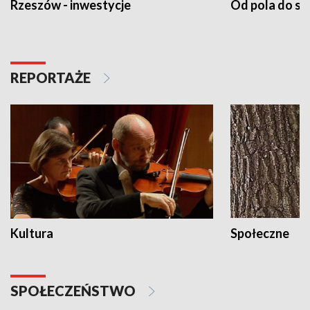
Rzeszów - inwestycje
Od pola do st
REPORTAŻE
Kultura
Społeczne
SPOŁECZEŃSTWO