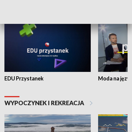
NAUKA I EDUKACJA
EDU Przystanek
Moda na język
WYPOCZYNEK I REKREACJA