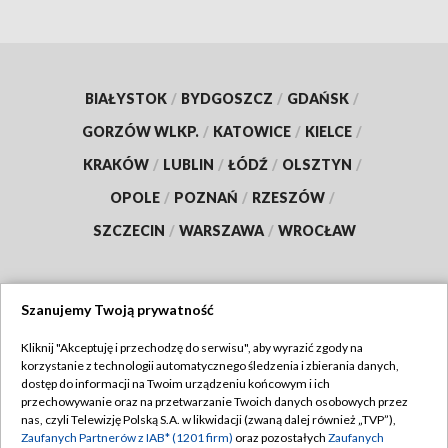
BIAŁYSTOK
/
BYDGOSZCZ
/
GDAŃSK
/
GORZÓW WLKP.
/
KATOWICE
/
KIELCE
/
KRAKÓW
/
LUBLIN
/
ŁÓDŹ
/
OLSZTYN
/
OPOLE
/
POZNAŃ
/
RZESZÓW
/
SZCZECIN
/
WARSZAWA
/
WROCŁAW
Szanujemy Twoją prywatność
Dołącz do nas:
Kliknij "Akceptuję i przechodzę do serwisu", aby wyrazić zgody na
korzystanie z technologii automatycznego śledzenia i zbierania danych,
TVP
dostęp do informacji na Twoim urządzeniu końcowym i ich
Abonament TVP
przechowywanie oraz na przetwarzanie Twoich danych osobowych przez
Regulamin TVP
nas, czyli Telewizję Polską S.A. w likwidacji (zwaną dalej również „TVP”),
Emisja w TVP
Polityka prywatności
Zaufanych Partnerów z IAB* (1201 firm)
oraz pozostałych
Zaufanych