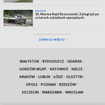
RZESZÓW
35. Marma Rajd Rzeszowski. Załogi już po
czterech odcinkach specjalnych
ZOBACZ WIĘCEJ
BIAŁYSTOK
/
BYDGOSZCZ
/
GDAŃSK
/
GORZÓW WLKP.
/
KATOWICE
/
KIELCE
/
KRAKÓW
/
LUBLIN
/
ŁÓDŹ
/
OLSZTYN
/
OPOLE
/
POZNAŃ
/
RZESZÓW
/
SZCZECIN
/
WARSZAWA
/
WROCŁAW