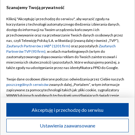
Szanujemy Twoją prywatność
Dołącz do nas:
Kliknij "Akceptuję i przechodzę do serwisu", aby wyrazić zgody na
korzystanie z technologii automatycznego śledzenia i zbierania danych,
TVP
dostęp do informacji na Twoim urządzeniu końcowym i ich
Abonament TVP
przechowywanie oraz na przetwarzanie Twoich danych osobowych przez
Regulamin TVP
nas, czyli Telewizję Polską S.A. w likwidacji (zwaną dalej również „TVP”),
Emisja w TVP
Polityka prywatności
Zaufanych Partnerów z IAB* (1201 firm)
oraz pozostałych
Zaufanych
Partnerów TVP (93 firm)
, w celach marketingowych (w tym do
Centrum informacji TVP
Moje zgody
zautomatyzowanego dopasowania reklam do Twoich zainteresowań i
mierzenia ich skuteczności) i pozostałych, które wskazujemy poniżej, a
Naziemna Telewizja Cyfrowa
Pomoc
także zgody na udostępnianie przez nas identyfikatora PPID do Google.
Sklep TVP
Biuro reklamy
Twoje dane osobowe zbierane podczas odwiedzania przez Ciebie naszych
Rada Programowa
Kontakt
poszczególnych serwisów
zwanych dalej „Portalem”, w tym informacje
zapisywane za pomocą technologii takich jak: pliki cookie, sygnalizatory
System NOS
WWW lub innych podobnych technologii umożliwiających świadczenie
dopasowanych i bezpiecznych usług, personalizację treści oraz reklam,
Informacje o nadawcy
Kanały
udostępnianie funkcji mediów społecznościowych oraz analizowanie
Akceptuję i przechodzę do serwisu
ruchu w Internecie.
Program dla prasy
©2026 Telewizja Polska S.A. w likwidacji
Biuro Reklamy
Twoje dane osobowe zbierane podczas odwiedzania przez Ciebie
Ustawienia zaawansowane
poszczególnych serwisów
na Portalu, takie jak adresy IP, identyfikatory
Ogłoszenie przetargowe
Twoich urządzeń końcowych i identyfikatory plików cookie, informacje o