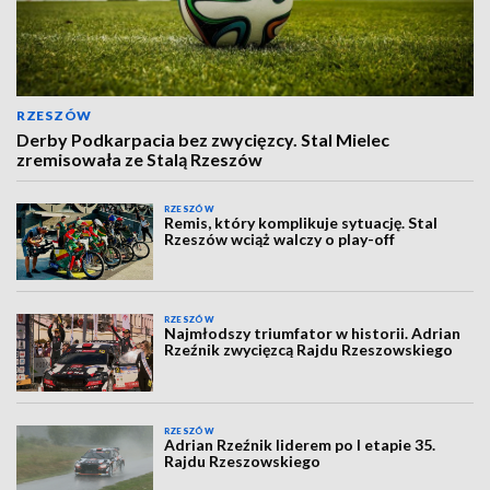
RZESZÓW
Derby Podkarpacia bez zwycięzcy. Stal Mielec
zremisowała ze Stalą Rzeszów
RZESZÓW
Remis, który komplikuje sytuację. Stal
Rzeszów wciąż walczy o play-off
RZESZÓW
Najmłodszy triumfator w historii. Adrian
Rzeźnik zwycięzcą Rajdu Rzeszowskiego
RZESZÓW
Adrian Rzeźnik liderem po I etapie 35.
Rajdu Rzeszowskiego