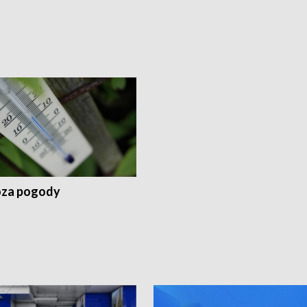
za pogody