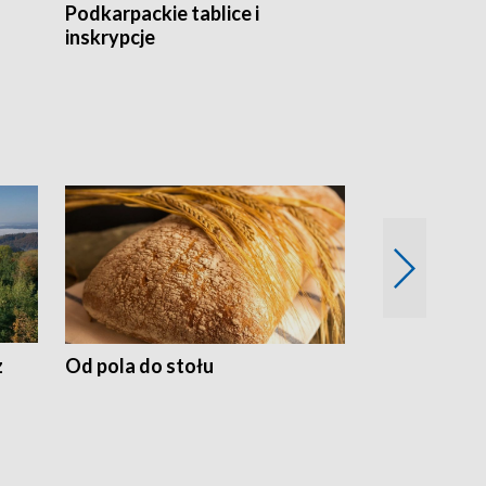
Podkarpackie tablice i
Szlakiem arc
inskrypcje
drewnianej
z
Od pola do stołu
50 lat ochro
przyrodnicz
Zachodnich