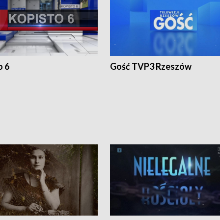
o 6
Gość TVP3 Rzeszów