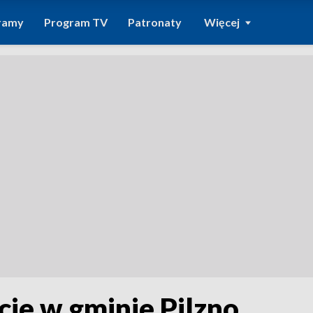
ramy
Program TV
Patronaty
Więcej
ie w gminie Pilzno