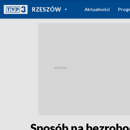
POWRÓT DO
RZESZÓW
Aktualności
Prog
TVP REGIONY
Sposób na bezroboc