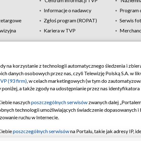
Centrum informacji TVP
Naziemna
Informacje o nadawcy
Program d
zetargowe
Zgłoś program (ROPAT)
Serwis fo
wizyjna
Kariera w TVP
Merchandi
Polityka prywatności
Moje zgody
Pomoc
Biuro re
ody na korzystanie z technologii automatycznego śledzenia i zbie
 danych osobowych przez nas, czyli Telewizję Polską S.A. w likw
VP (93 firm)
, w celach marketingowych (w tym do zautomatyzow
 poniżej, a także zgody na udostępnianie przez nas identyfikator
Ciebie naszych
poszczególnych serwisów
zwanych dalej „Portalem
obnych technologii umożliwiających świadczenie dopasowanych i be
zowanie ruchu w Internecie.
Ciebie
poszczególnych serwisów
na Portalu, takie jak adresy IP, 
sach Portalu czy historia odwiedzin będą przetwarzane przez TV