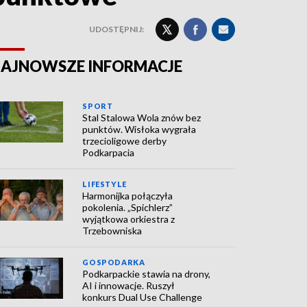
UDOSTĘPNIJ:
AJNOWSZE INFORMACJE
SPORT
Stal Stalowa Wola znów bez
punktów. Wisłoka wygrała
trzecioligowe derby
Podkarpacia
LIFESTYLE
Harmonijka połączyła
pokolenia. „Spichlerz”
wyjątkowa orkiestra z
Trzebowniska
GOSPODARKA
Podkarpackie stawia na drony,
AI i innowacje. Ruszył
konkurs Dual Use Challenge