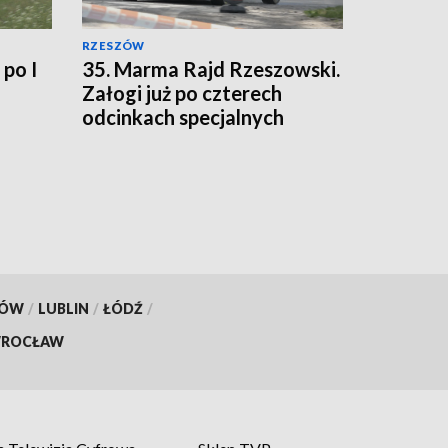
RZESZÓW
 po I
35. Marma Rajd Rzeszowski.
Załogi już po czterech
odcinkach specjalnych
KÓW
/
LUBLIN
/
ŁÓDŹ
/
ROCŁAW