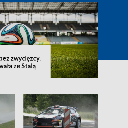
bez zwycięzcy.
wała ze Stalą