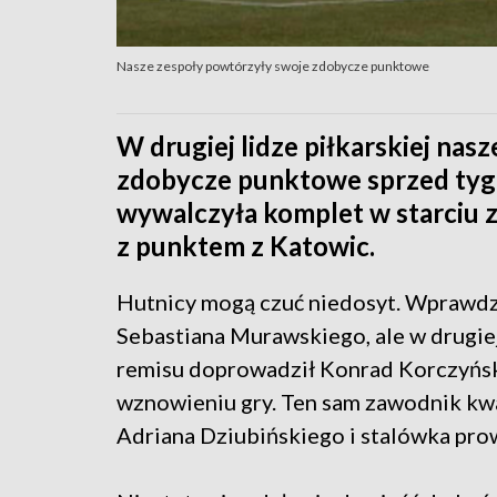
Nasze zespoły powtórzyły swoje zdobycze punktowe
W drugiej lidze piłkarskiej nas
zdobycze punktowe sprzed tygo
wywalczyła komplet w starciu z
z punktem z Katowic.
Hutnicy mogą czuć niedosyt. Wprawdzie
Sebastiana Murawskiego, ale w drugiej
remisu doprowadził Konrad Korczyńsk
wznowieniu gry. Ten sam zawodnik kw
Adriana Dziubińskiego i stalówka prow