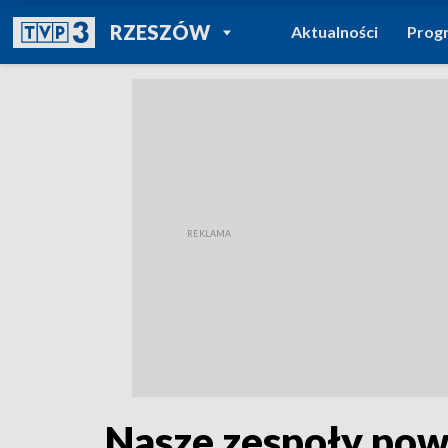
POWRÓT DO
RZESZÓW
Aktualności
Prog
TVP REGIONY
Nasze zespoły pow