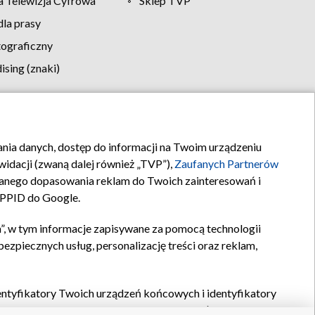
 Telewizja Cyfrowa
Sklep TVP
la prasy
tograficzny
sing (znaki)
klamy
Kontakt
rania danych, dostęp do informacji na Twoim urządzeniu
idacji (zwaną dalej również „TVP”),
Zaufanych Partnerów
anego dopasowania reklam do Twoich zainteresowań i
a PPID do Google.
”, w tym informacje zapisywane za pomocą technologii
zpiecznych usług, personalizację treści oraz reklam,
identyfikatory Twoich urządzeń końcowych i identyfikatory
P,
Zaufanych Partnerów z IAB
oraz pozostałych
Zaufanych