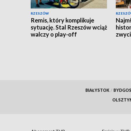
RZESZÓW
RZESZ
Remis, który komplikuje
Najmł
sytuację. Stal Rzeszów wciąż
histor
walczy o play-off
zwyci
Rzes
BIAŁYSTOK
/
BYDGO
OLSZTY