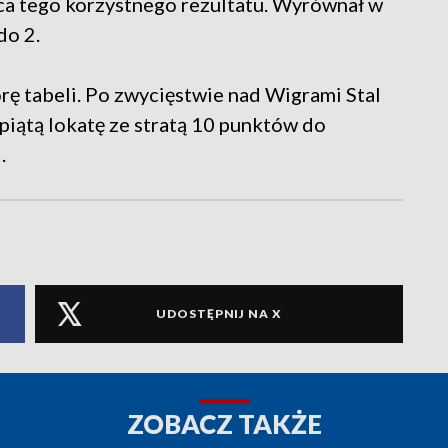
ńca tego korzystnego rezultatu. Wyrównał w
do 2.
rę tabeli. Po zwycięstwie nad Wigrami Stal
e piątą lokatę ze stratą 10 punktów do
.
UDOSTĘPNIJ NA X
ZOBACZ TAKŻE