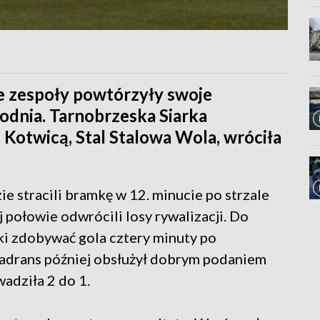
ze zespoły powtórzyły swoje
dnia. Tarnobrzeska Siarka
 Kotwicą, Stal Stalowa Wola, wróciła
 stracili bramkę w 12. minucie po strzale
 połowie odwrócili losy rywalizacji. Do
i zdobywać gola cztery minuty po
adrans później obsłużył dobrym podaniem
adziła 2 do 1.