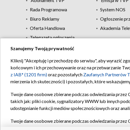
Abonament TVP
Emisja w TVP
Rada Programowa
System NOS
Biuro Reklamy
Ogłoszenie pr
Oferta Handlowa
Akademia Tele
Telegazeta ogłoszenia
Szanujemy Twoją prywatność
Regulamin TVP
Kliknij "Akceptuję i przechodzę do serwisu", aby wyrazić zg
końcowym i ich przechowywanie oraz na przetwarzanie Twoich
z IAB* (1201 firm)
oraz pozostałych
Zaufanych Partnerów T
mierzenia ich skuteczności) i pozostałych, które wskazujemy
Twoje dane osobowe zbierane podczas odwiedzania przez 
takich jak: pliki cookie, sygnalizatory WWW lub innych pod
udostępnianie funkcji mediów społecznościowych oraz anali
Twoje dane osobowe zbierane podczas odwiedzania przez 
plików cookie, informacje o Twoich wyszukiwaniach w serwi