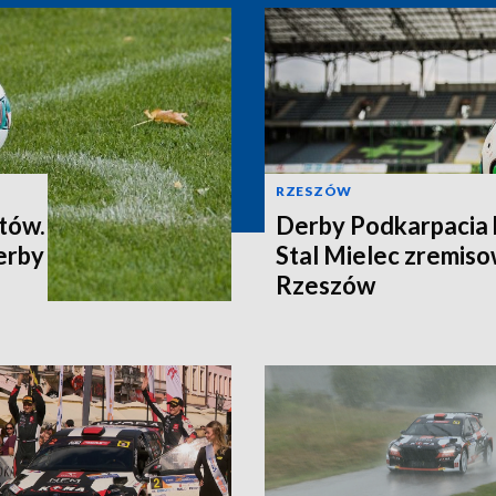
RZESZÓW
tów.
Derby Podkarpacia 
erby
Stal Mielec zremiso
Rzeszów