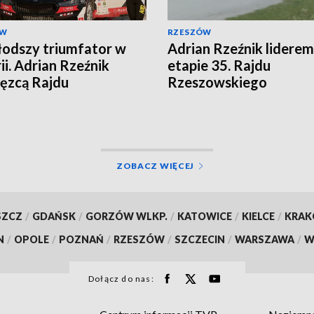
ÓW
RZESZÓW
odszy triumfator w
Adrian Rzeźnik liderem
ii. Adrian Rzeźnik
etapie 35. Rajdu
ęzcą Rajdu
Rzeszowskiego
zowskiego
ZOBACZ WIĘCEJ
SZCZ
/
GDAŃSK
/
GORZÓW WLKP.
/
KATOWICE
/
KIELCE
/
KRA
N
/
OPOLE
/
POZNAŃ
/
RZESZÓW
/
SZCZECIN
/
WARSZAWA
/
W
Dołącz do nas: