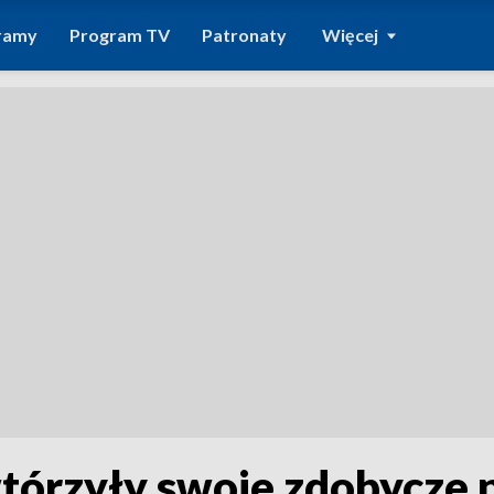
ramy
Program TV
Patronaty
Więcej
tórzyły swoje zdobycze