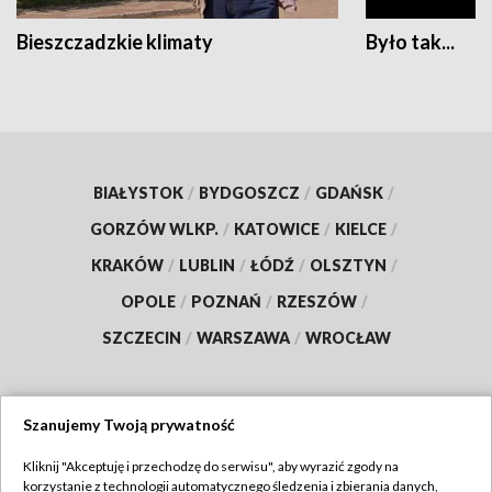
Bieszczadzkie klimaty
Było tak...
BIAŁYSTOK
/
BYDGOSZCZ
/
GDAŃSK
/
GORZÓW WLKP.
/
KATOWICE
/
KIELCE
/
KRAKÓW
/
LUBLIN
/
ŁÓDŹ
/
OLSZTYN
/
OPOLE
/
POZNAŃ
/
RZESZÓW
/
SZCZECIN
/
WARSZAWA
/
WROCŁAW
Szanujemy Twoją prywatność
Dołącz do nas:
Kliknij "Akceptuję i przechodzę do serwisu", aby wyrazić zgody na
korzystanie z technologii automatycznego śledzenia i zbierania danych,
TVP