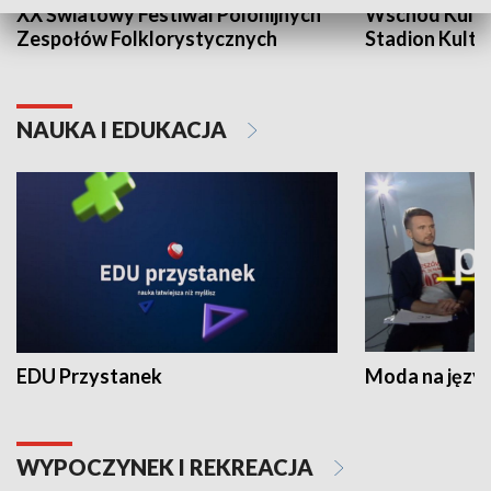
XX Światowy Festiwal Polonijnych
Wschód Kultur
Zespołów Folklorystycznych
Stadion Kultu
NAUKA I EDUKACJA
EDU Przystanek
Moda na język
WYPOCZYNEK I REKREACJA