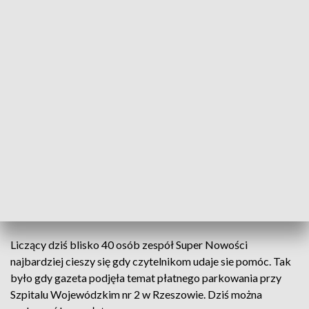
Mariusz Włoch
, red. prowadzący -
Była to sobota akurat
prowadziłem wtedy wydanie. Masę pracy, masę informacji
które trzeba było zweryfikować na bieżąco. Dziś
prawdopodobnie mało kto pamięta szczegóły, ile
sprzecznych informacji się pojawiało, a czasu było bardzo
mało, a trzeba było wydać cały numer poświęcony
katastrofie.
Ale oczywiście najważniejsze dla gazety są sprawy, którymi
żyje region, stąd korespondenci w Dębicy, Mielcu, Przemyślu,
Krośnie i Stalowej Woli i tematy dotyczące problemów
mieszkańców Podkarpacia.
Liczący dziś blisko 40 osób zespół Super Nowości
najbardziej cieszy się gdy czytelnikom udaje sie pomóc. Tak
było gdy gazeta podjęła temat płatnego parkowania przy
Szpitalu Wojewódzkim nr 2 w Rzeszowie. Dziś można