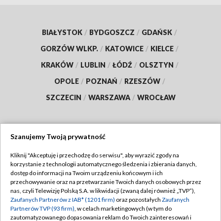
BIAŁYSTOK
/
BYDGOSZCZ
/
GDAŃSK
/
GORZÓW WLKP.
/
KATOWICE
/
KIELCE
/
KRAKÓW
/
LUBLIN
/
ŁÓDŹ
/
OLSZTYN
/
OPOLE
/
POZNAŃ
/
RZESZÓW
/
SZCZECIN
/
WARSZAWA
/
WROCŁAW
Szanujemy Twoją prywatność
Dołącz do nas:
Kliknij "Akceptuję i przechodzę do serwisu", aby wyrazić zgody na
korzystanie z technologii automatycznego śledzenia i zbierania danych,
TVP
dostęp do informacji na Twoim urządzeniu końcowym i ich
Abonament TVP
przechowywanie oraz na przetwarzanie Twoich danych osobowych przez
Regulamin TVP
nas, czyli Telewizję Polską S.A. w likwidacji (zwaną dalej również „TVP”),
Emisja w TVP
Polityka prywatności
Zaufanych Partnerów z IAB* (1201 firm)
oraz pozostałych
Zaufanych
Partnerów TVP (93 firm)
, w celach marketingowych (w tym do
Centrum informacji TVP
Moje zgody
zautomatyzowanego dopasowania reklam do Twoich zainteresowań i