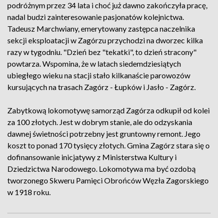
podróżnym przez 34 lata i choć już dawno zakończyła pracę,
nadal budzi zainteresowanie pasjonatów kolejnictwa.
Tadeusz Marchwiany, emerytowany zastępca naczelnika
sekcji eksploatacji w Zagórzu przychodzi na dworzec kilka
razy w tygodniu. "Dzień bez "tekatki", to dzień stracony"
powtarza. Wspomina, że w latach siedemdziesiątych
ubiegłego wieku na stacji stało kilkanaście parowozów
kursujących na trasach Zagórz - Łupków i Jasło - Zagórz.
Zabytkową lokomotywę samorząd Zagórza odkupił od kolei
za 100 złotych. Jest w dobrym stanie, ale do odzyskania
dawnej świetności potrzebny jest gruntowny remont. Jego
koszt to ponad 170 tysięcy złotych. Gmina Zagórz stara się o
dofinansowanie inicjatywy z Ministerstwa Kultury i
Dziedzictwa Narodowego. Lokomotywa ma być ozdobą
tworzonego Skweru Pamięci Obrońców Węzła Zagorskiego
w 1918 roku.