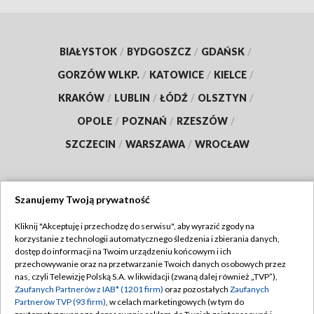
BIAŁYSTOK
/
BYDGOSZCZ
/
GDAŃSK
/
GORZÓW WLKP.
/
KATOWICE
/
KIELCE
/
KRAKÓW
/
LUBLIN
/
ŁÓDŹ
/
OLSZTYN
/
OPOLE
/
POZNAŃ
/
RZESZÓW
/
SZCZECIN
/
WARSZAWA
/
WROCŁAW
Szanujemy Twoją prywatność
Dołącz do nas:
Kliknij "Akceptuję i przechodzę do serwisu", aby wyrazić zgody na
korzystanie z technologii automatycznego śledzenia i zbierania danych,
TVP
dostęp do informacji na Twoim urządzeniu końcowym i ich
Abonament TVP
przechowywanie oraz na przetwarzanie Twoich danych osobowych przez
Regulamin TVP
nas, czyli Telewizję Polską S.A. w likwidacji (zwaną dalej również „TVP”),
Emisja w TVP
Polityka prywatności
Zaufanych Partnerów z IAB* (1201 firm)
oraz pozostałych
Zaufanych
Partnerów TVP (93 firm)
, w celach marketingowych (w tym do
Centrum informacji TVP
Moje zgody