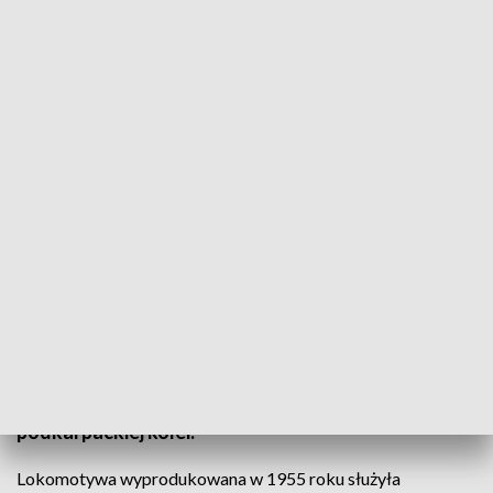
Remont zabytkowej lokomotywy parowej
Niszczejąca lokomotywa parowa, czyli popularna
"tekatka" z Zagórza odzyska dawną świetność.
Będzie ozdobą powstającego w miasteczku Skweru
Pamięci Obrońców Węzła Zagórskiego z 1918 roku.
To obok malowniczych ruin Klasztoru Karmelitów
Bosych kolejna atrakcja, która ma przyciągnąć
turystów, przede wszystkim miłośników historii
podkarpackiej kolei.
Lokomotywa wyprodukowana w 1955 roku służyła